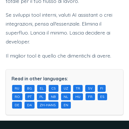
totale per il tuo flusso di lavoro.
Se sviluppi tool interni, valuti AI assistant o crei
integrazioni, pensa all'essenziale. Elimina il
superfluo. Lancia il minimo. Lascia decidere ai
developer.
Il miglior tool è quello che dimentichi di avere.
Read in other languages:
RU
BG
EL
CS
UZ
TR
SV
FI
RO
PT
PL
NB
NL
HU
FR
ES
DE
DA
ZH-HANS
EN