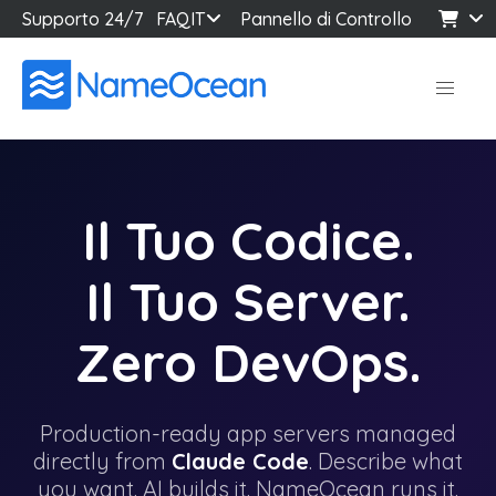
Supporto 24/7
FAQ
IT
Pannello di Controllo
Il Tuo Codice.
Il Tuo Server.
Zero DevOps.
Production-ready app servers managed
directly from
Claude Code
. Describe what
you want. AI builds it. NameOcean runs it.