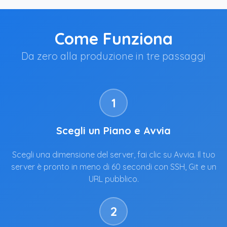
Come Funziona
Da zero alla produzione in tre passaggi
1
Scegli un Piano e Avvia
Scegli una dimensione del server, fai clic su Avvia. Il tuo
server è pronto in meno di 60 secondi con SSH, Git e un
URL pubblico.
2