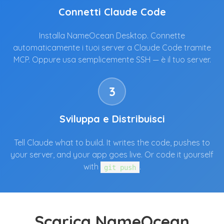
Connetti Claude Code
Installa NameOcean Desktop. Connette
automaticamente i tuoi server a Claude Code tramite
MCP. Oppure usa semplicemente SSH — è il tuo server.
3
Sviluppa e Distribuisci
Tell Claude what to build. It writes the code, pushes to
your server, and your app goes live. Or code it yourself
with
.
git push
Scarica NameOcean