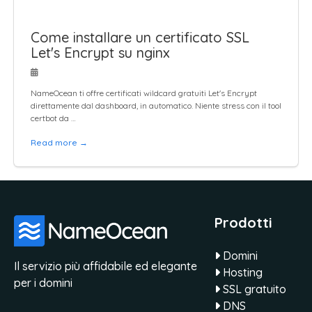
Come installare un certificato SSL
Let's Encrypt su nginx
NameOcean ti offre certificati wildcard gratuiti Let's Encrypt
direttamente dal dashboard, in automatico. Niente stress con il tool
certbot da …
Read more →
Prodotti
Domini
Il servizio più affidabile ed elegante
Hosting
per i domini
SSL gratuito
DNS