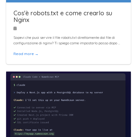
Cos'è robots.txt e come crearlo su
Nginx
Sapevi che puoi servire il file robots.txt direttamente dal file di
configurazione di nginx? Ti spiego come impostarlo passo dopo …
Read more →