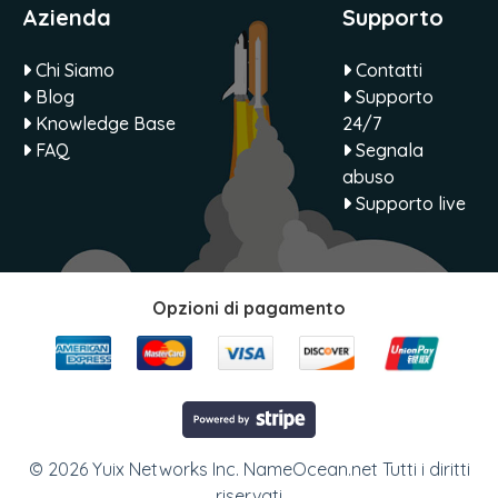
Azienda
Supporto
Chi Siamo
Contatti
Blog
Supporto
Knowledge Base
24/7
FAQ
Segnala
abuso
Supporto live
Opzioni di pagamento
© 2026 Yuix Networks Inc. NameOcean.net Tutti i diritti
riservati