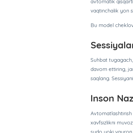
avtomatik qisqarti
vaqtinchalik yon 
Bu model cheklovla
Sessiyala
Suhbat tugagach, i
davom ettiring, ja
saqlang. Sessiyani
Inson Naz
Avtomatlashtirish
xavfsizlikni muvoz
sudo yoki vayron q