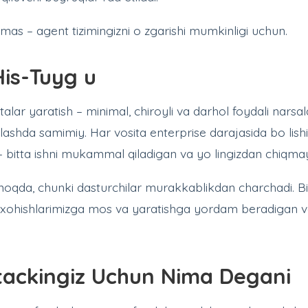
mas – agent tizimingizni o zgarishi mumkinligi uchun.
is-Tuyg u
alar yaratish – minimal, chiroyli va darhol foydali narsal
ashda samimiy. Har vosita enterprise darajasida bo lish
 – bitta ishni mukammal qiladigan va yo lingizdan chiqma
moqda, chunki dasturchilar murakkablikdan charchadi. Bi
 xohishlarimizga mos va yaratishga yordam beradigan v
tackingiz Uchun Nima Degani