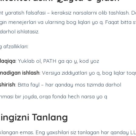
t yaratish falsafasi – keraksiz narsalarni olib tashlash. 
in menejerlari va ularning bog liqlari yo q. Faqat bitta st
arhol ishlatasiz.
fzalliklari:
daqiqa
: Yuklab ol, PATH ga qo y, kod yoz
inadigan ishlash
: Versiya ziddiyatlari yo q, bog liqlar t
hirish
: Bitta fayl – har qanday mos tizimda darhol
mmasi bir joyda, orqa fonda hech narsa yo q
ingizni Tanlang
klangan emas. Eng yaxshilari siz tanlagan har qanday LLM