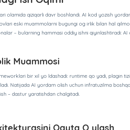
lari olamida qiziqarli davr boshlandi. AI kod yozish yord
irovlari eski muammolarni bugungi og irlik bilan hal qilm
nalar – bularning hammasi oddiy ishni qiyinlashtiradi: A
lik Muammosi
eworklari bir xil yo ldashadi: runtime qo yadi, plagin tiz
iladi. Natijada AI yordam olish uchun infratuzilma boshqa
 ish – dastur yaratishdan chalgitadi.
itekturasini Qayta O ylash