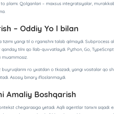
 to plami. Qolganlari – maxsus integratsiyalar, murakkab
ma.
ish – Oddiy Yo l bilan
tizimi yangi til o rganishni talab qilmaydi. Subprocess a
anday tilni qo llab-quvvatlaydi. Python, Go, TypeScript
i muammosiz.
buyruqlarini ro yxatdan o tkazadi, yangi vositalar qo sh
tadi. Asosiy binary ifloslanmaydi.
i Amaliy Boshqarish
tekst chegarasiga yetadi. Aqlli agentlar tarixni siqadi: e