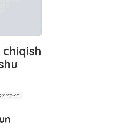
 chiqish
 shu
ight software
hun