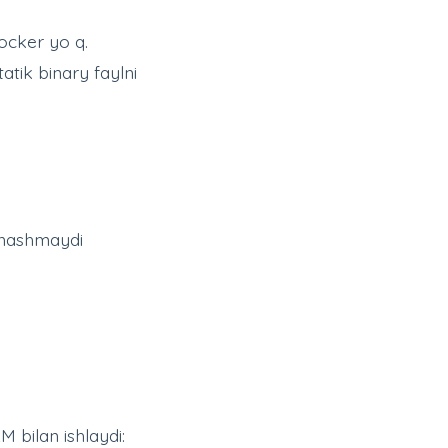
Docker yo q.
atik binary faylni
oqnashmaydi
 bilan ishlaydi: