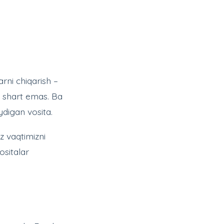
arni chiqarish –
i shart emas. Ba
ydigan vosita.
z vaqtimizni
ositalar