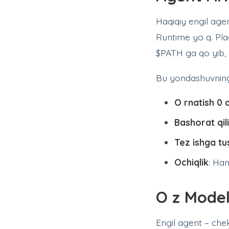
Haqiqiy engil agen
Runtime yo q. Plag
$PATH ga qo yib, d
Bu yondashuvning a
O rnatish 0 
Bashorat qil
Tez ishga tus
Ochiqlik
: Ha
O z Model
Engil agent – che