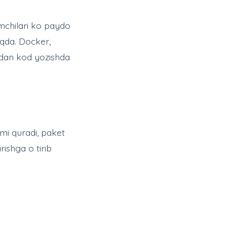
amchilari ko paydo
oqda. Docker,
I dan kod yozishda
imi quradi, paket
rishga o tirib