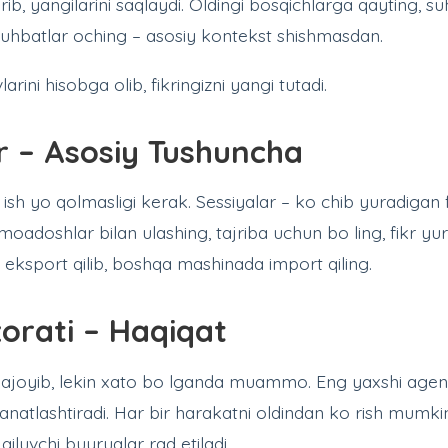
rib, yangilarini saqlaydi. Oldingi bosqichlarga qayting, su
suhbatlar oching – asosiy kontekst shishmasdan.
rini hisobga olib, fikringizni yangi tutadi.
r – Asosiy Tushuncha
sh yo qolmasligi kerak. Sessiyalar – ko chib yuradigan fa
moadoshlar bilan ulashing, tajriba uchun bo ling, fikr yurit
 eksport qilib, boshqa mashinada import qiling.
orati – Haqiqat
 ajoyib, lekin xato bo lganda muammo. Eng yaxshi agen
anatlashtiradi. Har bir harakatni oldindan ko rish mumki
iluvchi buyruqlar rad etiladi.