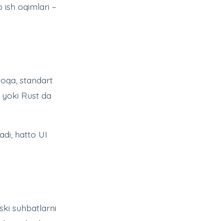
 ish oqimlari –
loqa, standart
 yoki Rust da
adi, hatto UI
ski suhbatlarni