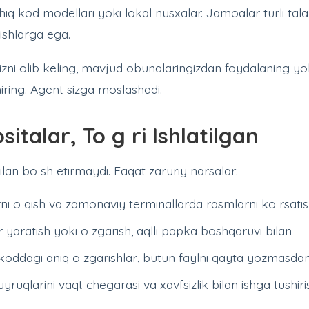
iq kod modellari yoki lokal nusxalar. Jamoalar turli tal
ishlarga ega.
ngizni olib keling, mavjud obunalaringizdan foydalaning y
iring. Agent sizga moslashadi.
sitalar, To g ri Ishlatilgan
ilan bo sh etirmaydi. Faqat zaruriy narsalar:
arni o qish va zamonaviy terminallarda rasmlarni ko rsati
ar yaratish yoki o zgarish, aqlli papka boshqaruvi bilan
koddagi aniq o zgarishlar, butun faylni qayta yozmasda
buyruqlarini vaqt chegarasi va xavfsizlik bilan ishga tushiri