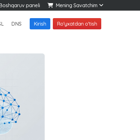
oshqaruv paneli
Mening Savatchim
SL
DNS
Kirish
Ro'yxatdan o'tish