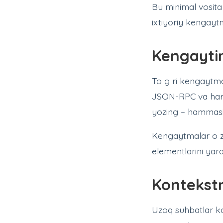
Bu minimal vosita
ixtiyoriy kengayt
Kengaytir
To g ri kengaytma 
JSON-RPC va har q
yozing – hammas
Kengaytmalar o z 
elementlarini yara
Kontekstn
Uzoq suhbatlar kon