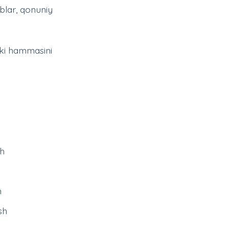
ablar, qonuniy
oki hammasini
sh
n
sh