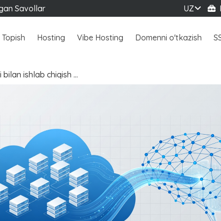
igan Savollar
UZ
B
 Topish
Hosting
Vibe Hosting
Domenni o'tkazish
S
i bilan ishlab chiqish …