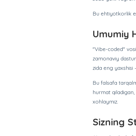
Bu ehtiyotkorlik e
Umumiy H
"Vibe-coded" vosit
zamonaviy dasturl
zida eng yaxshisi
Bu falsafa tarqal
hurmat qiladigan,
xohlaymiz.
Sizning S