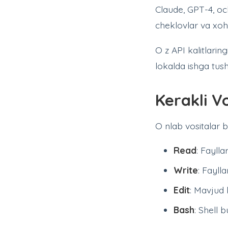
Claude, GPT-4, och
cheklovlar va xoh
O z API kalitlari
lokalda ishga tush
Kerakli Vo
O nlab vositalar b
Read
: Fayll
Write
: Fayll
Edit
: Mavjud 
Bash
: Shell 