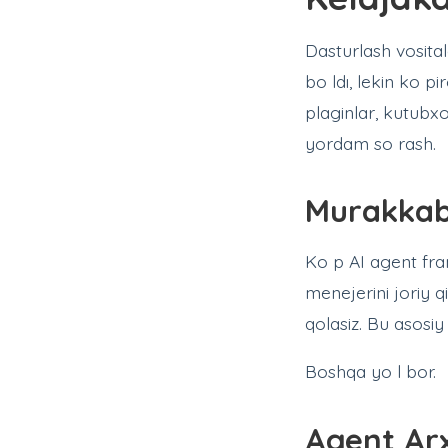
Dasturlash vosita
bo ldı, lekin ko p
plaginlar, kutubxo
yordam so rash.
Murakkab
Ko p AI agent fram
menejerini joriy q
qolasiz. Bu asosiy
Boshqa yo l bor.
Agent Arx