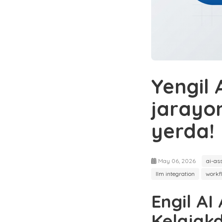
Yengil 
jarayon
yerda!
May 06, 2026
ai-as
llm integration
workf
Engil AI
Kelajakd