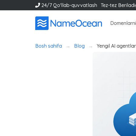
24/7 Qo'llab-quvvatlash
Tez-tez Berilad
Domenlarni
Bosh sahifa
Blog
Yengil AI agentlar