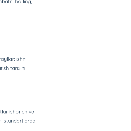
hbatni bo ling,
yllar: ishni
ish tarixini
tlar ishonch va
n, standartlarda