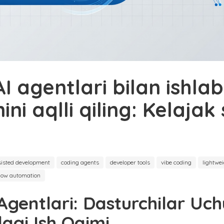
AI agentlari bilan ishlab
ini aqlli qiling: Kelajak
sisted development
coding agents
developer tools
vibe coding
lightwe
low automation
 Agentlari: Dasturchilar Uc
agi Ish Oqimi