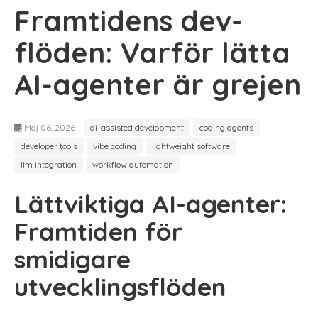
Framtidens dev-
flöden: Varför lätta
AI-agenter är grejen
Maj 06, 2026
ai-assisted development
coding agents
developer tools
vibe coding
lightweight software
llm integration
workflow automation
Lättviktiga AI-agenter:
Framtiden för
smidigare
utvecklingsflöden