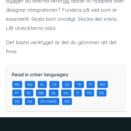
Bygger du interna verktyg, testar AI-hjälpare eller
designar integrationer? Fundera på vad som är
essentiellt. Skala bort onödigt. Skicka det enkla.
Låt utvecklarna välja.
Det bästa verktyget är det du glömmer att det
finns.
Read in other languages:
RU
BG
EL
CS
UZ
TR
FI
RO
PT
PL
NB
NL
HU
IT
FR
ES
DE
DA
ZH-HANS
EN