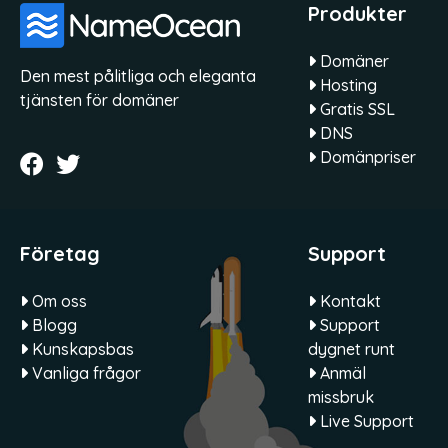
Produkter
Domäner
Den mest pålitliga och eleganta
Hosting
tjänsten för domäner
Gratis SSL
DNS
Domänpriser
Företag
Support
Om oss
Kontakt
Blogg
Support
Kunskapsbas
dygnet runt
Vanliga frågor
Anmäl
missbruk
Live Support