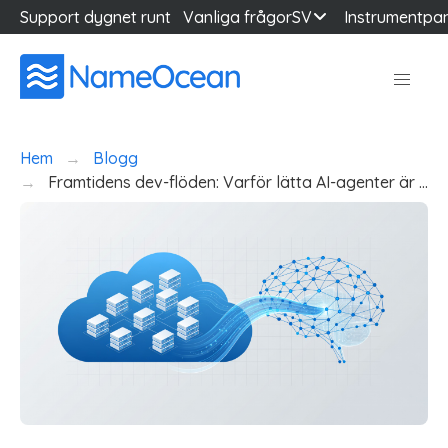
Support dygnet runt
Vanliga frågor
SV
Instrumentpa
Hem
Blogg
Framtidens dev-flöden: Varför lätta AI-agenter är …