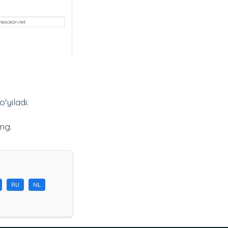
yiladi.
ng.
RU
NL