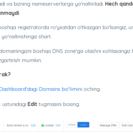
di va bizning nameserverlarga yo'naltiriladi.
Hech qand
linmaydi
.
shqa registratorda ro'yxatdan o'tkazgan bo'lsangiz, 
o'naltirishingiz shart.
omainingizni boshqa DNS zone'ga ulashni xohlasangiz
gartirish mumkin.
erak?
ashboard'dagi Domains bo'limini
oching.
 ustunidagi
Edit
tugmasini bosing.