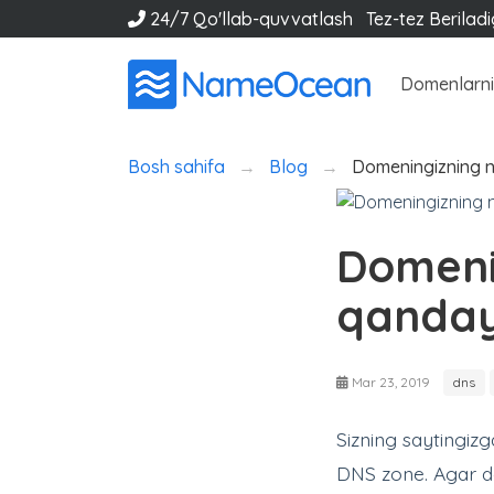
24/7 Qo'llab-quvvatlash
Tez-tez Berilad
Domenlarni
Bosh sahifa
Blog
Domeningizning n
Domeni
qanday
Mar 23, 2019
dns
Sizning saytingiz
DNS zone. Agar d