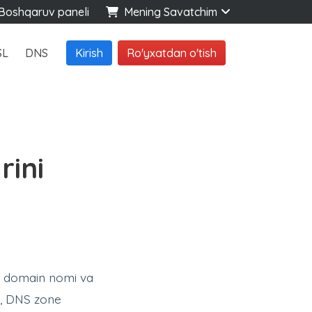
oshqaruv paneli
Mening Savatchim
SL
DNS
Kirish
Ro'yxatdan o'tish
rini
 – domain nomi va
z, DNS zone