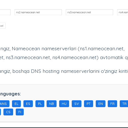
angiz, Nameocean nameserverlari (ns1.nameocean.net,
t, ns3.nameocean.net, ns4.nameocean.net) avtomatik qo'
angiz, boshqa DNS hosting nameserverlarini o'zingiz kiriti
anguages:
HANS
EL
ES
PL
NB
HU
SV
PT
EN
FR
TR
CS
FI