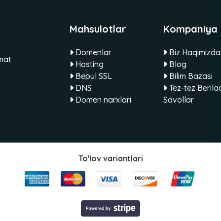
Mahsulotlar
Kompaniya
Domenlar
Biz Haqimizda
mat
Hosting
Blog
Bepul SSL
Bilim Bazasi
DNS
Tez-tez Berila
Domen narxlari
Savollar
To'lov variantlari