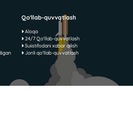
Qo'llab-quvvatlash
Aloqa
24/7 Qo'llab-quvvatlash
Suiistifodani xabar qilish
digan
Jonli qo'llab-quvvatlash