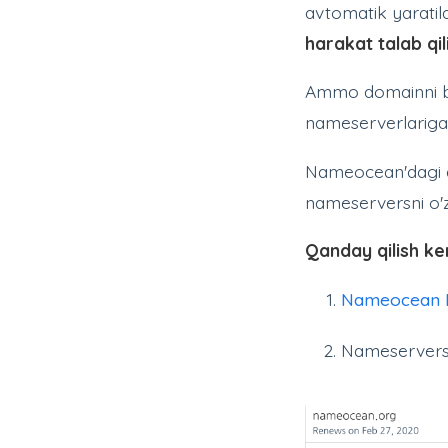
avtomatik yaratila
harakat talab qi
Ammo domainni bo
nameserverlariga y
Nameocean'dagi d
nameserversni o'z
Qanday qilish k
Nameocean D
Nameservers