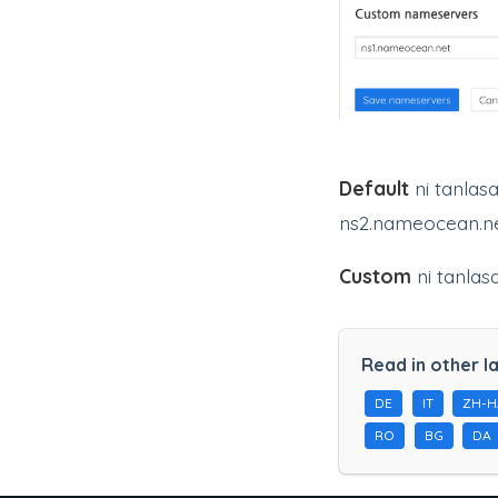
Default
ni tanlas
ns2.nameocean.ne
Custom
ni tanlas
Read in other l
DE
IT
ZH-
RO
BG
DA