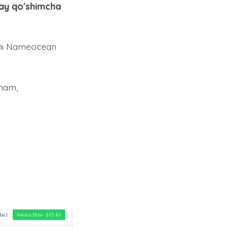
ay qo'shimcha
uni Nameocean
 ham,