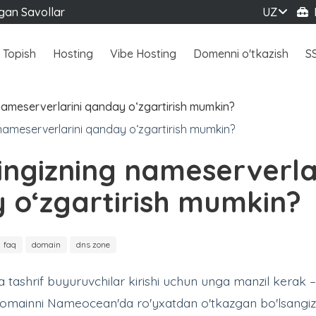
igan Savollar
UZ
B
 Topish
Hosting
Vibe Hosting
Domenni o'tkazish
S
ameserverlarini qanday o‘zgartirish mumkin?
ngizning nameserverla
 o‘zgartirish mumkin?
faq
domain
dns zone
ga tashrif buyuruvchilar kirishi uchun unga manzil kerak
omainni Nameocean'da ro'yxatdan o'tkazgan bo'lsangi