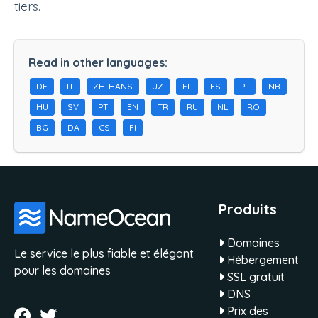
tiers.
Read in other languages:
DE
IT
ZH-HANS
UZ
EL
ES
PL
NB
HU
SV
PT
EN
TR
RU
NL
RO
BG
DA
CS
FI
Produits
Domaines
Le service le plus fiable et élégant
Hébergement
pour les domaines
SSL gratuit
DNS
Prix des