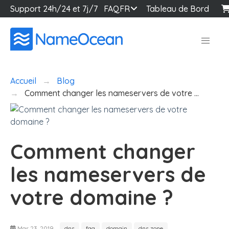
Support 24h/24 et 7j/7
FAQ
FR
Tableau de Bord
Accueil
Blog
Comment changer les nameservers de votre …
Comment changer
les nameservers de
votre domaine ?
Mar 23, 2019
dns
faq
domain
dns zone