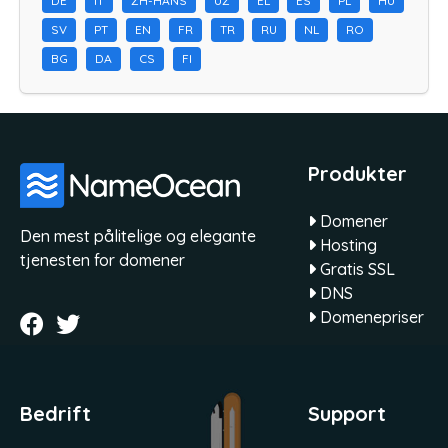
DE
IT
ZH-HANS
UZ
EL
ES
PL
HU
SV
PT
EN
FR
TR
RU
NL
RO
BG
DA
CS
FI
Produkter
Domener
Den mest pålitelige og elegante
Hosting
tjenesten for domener
Gratis SSL
DNS
Domenepriser
Bedrift
Support