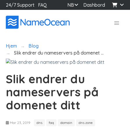
24/7 Support
FAQ
NB
Dashbord
Hjem
Blog
Slik endrer du nameservers på domenet …
Slik endrer du
nameservers på
domenet ditt
Mar 23, 2019
dns
faq
domain
dns zone