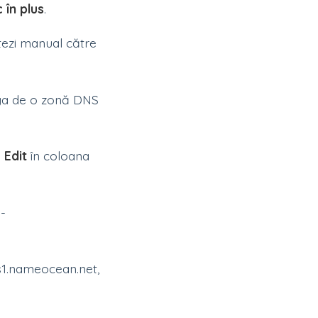
 în plus
.
ntezi manual către
ega de o zonă DNS
e
Edit
în coloana
o-
s1.nameocean.net,