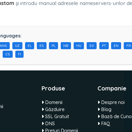
ustom
și introdu manual adresele nameservers-urilor de 
anguages:
HANS
UZ
EL
ES
PL
NB
HU
SV
PT
EN
FR
CS
FI
Produse
Companie
Domenii
Despre noi
ii
Găzduire
Blog
SSL Gratuit
Bază de Cunoș
DNS
FAQ
Prețuri Domenii