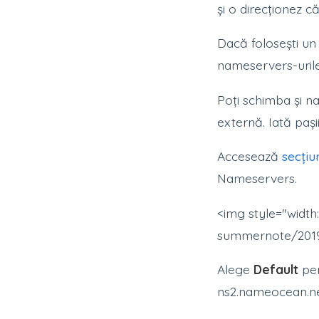
și o direcționez 
Dacă folosești un 
nameservers-uri
Poți schimba și 
externă. Iată pașii
Accesează
secți
Nameservers.
<img style="width
summernote/2019
Alege
Default
pen
ns2.nameocean.ne