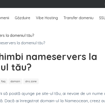
menii
Găzduire
Vibe Hosting
Transfer domeniu
SS
rs la domeniul tău?
himbi nameservers la
ul tău?
faq
domain
dns zone
rii să poată ajunge pe site-ul tău, ai nevoie de un nume
ă. Dacă ai înregistrat domain-ul la Nameocean, creez