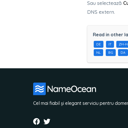
Sau selectează
C
DNS extern.
Read in other l
DE
IT
ZH-
NL
BG
DA
Cel mai fiabil și elegant serviciu pentru domen