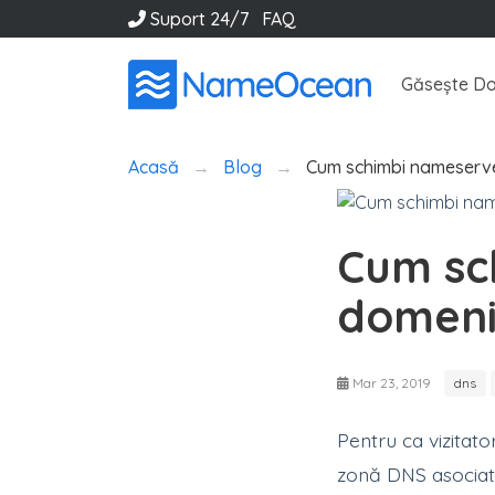
Suport 24/7
FAQ
Găsește Do
Acasă
Blog
Cum schimbi nameserve
Cum sc
domeni
Mar 23, 2019
dns
Pentru ca vizitato
zonă DNS asociat