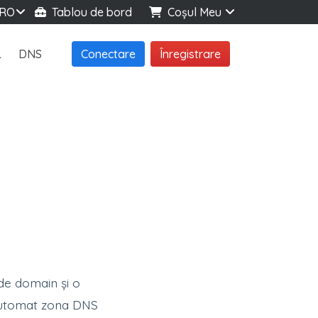
RO
Tablou de bord
Coșul Meu
L
DNS
Conectare
Înregistrare
 de domain și o
 automat zona DNS