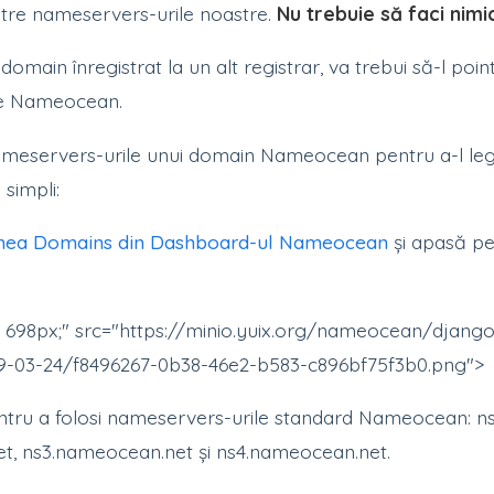
către nameservers-urile noastre.
Nu trebuie să faci nimic
domain înregistrat la un alt registrar, va trebui să-l poi
le Nameocean.
nameservers-urile unui domain Nameocean pentru a-l l
 simpli:
unea Domains din Dashboard-ul Nameocean
și apasă p
: 698px;" src="https://minio.yuix.org/nameocean/djang
-03-24/f8496267-0b38-46e2-b583-c896bf75f3b0.png">
tru a folosi nameservers-urile standard Nameocean: n
t, ns3.nameocean.net și ns4.nameocean.net.