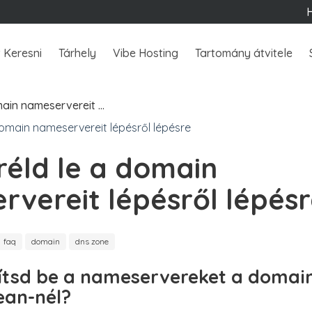
 Keresni
Tárhely
Vibe Hosting
Tartomány átvitele
main nameservereit …
réld le a domain
rvereit lépésről lépés
faq
domain
dns zone
ítsd be a nameservereket a doma
an-nél?