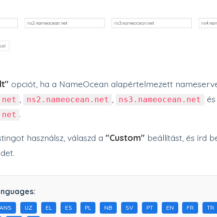
lt"
opciót, ha a NameOcean alapértelmezett nameserve
,
,
és
.net
ns2.nameocean.net
ns3.nameocean.net
.
.net
tingot használsz, válaszd a
"Custom"
beállítást, és írd b
det.
anguages:
HANS
UZ
EL
ES
PL
NB
SV
PT
EN
FR
TR