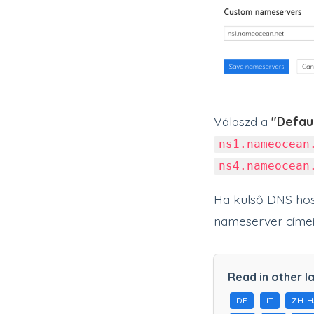
Válaszd a
"Defau
ns1.nameocean
ns4.nameocean
Ha külső DNS hos
nameserver címei
Read in other l
DE
IT
ZH-