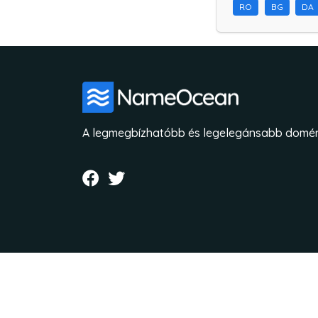
RO
BG
DA
A legmegbízhatóbb és legelegánsabb domén