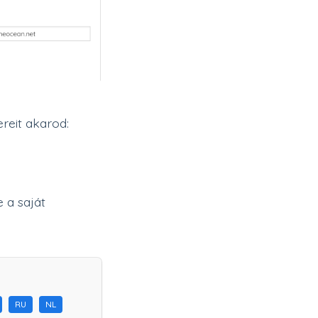
reit akarod:
e a saját
RU
NL