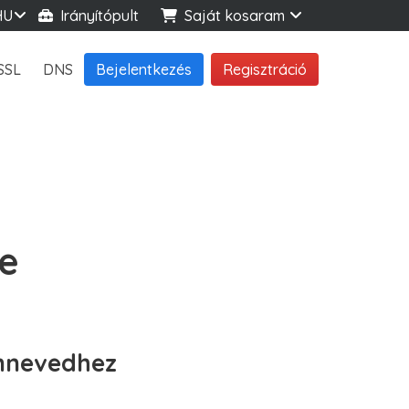
HU
Irányítópult
Saját kosaram
SSL
DNS
Bejelentkezés
Regisztráció
re
innevedhez