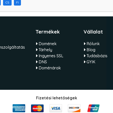
CS
FI
Termékek
Vállalat
Domének
Rólunk
szolgáltatás
Tárhely
Blog
Ingyenes SSL
Tudásbázis
DNS
GYIK
Doménárak
Fizetési lehetőségek