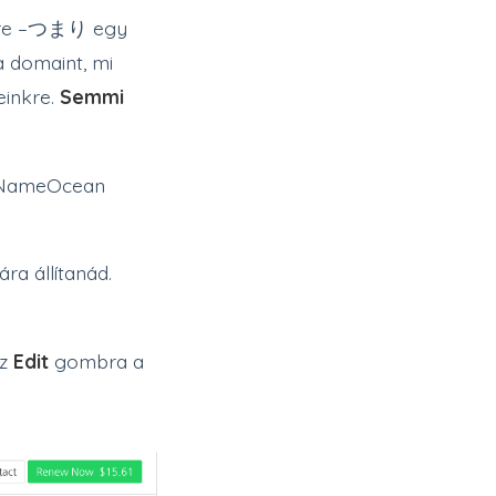
címre –つまり egy
 domaint, mi
einkre.
Semmi
 a NameOcean
ra állítanád.
az
Edit
gombra a