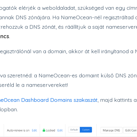
togatók elérjék a weboldaladat, szükséged van egy 
annak DNS zónájára. Ha NameOcean-nél regisztráltad a
rehozzuk a DNS zónát, és ráállítjuk a saját nameserver
incs
.
regisztrálónál van a domain, akkor át kell irányítanod
ítva szeretnéd: a NameOcean-es domaint külső DNS zóná
seréld le a nameservereket!
eOcean Dashboard Domains szakaszát
, majd kattints 
lopban.