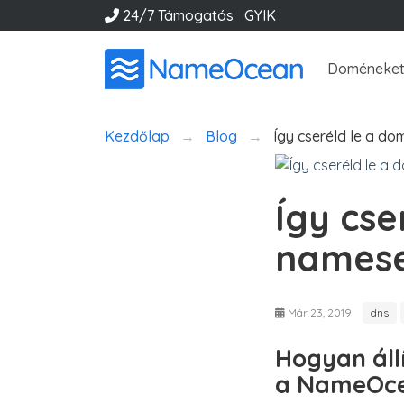
24/7 Támogatás
GYIK
Doméneket
Kezdőlap
Blog
Így cseréld le a do
Így cse
namese
Már 23, 2019
dns
Hogyan áll
a NameOce