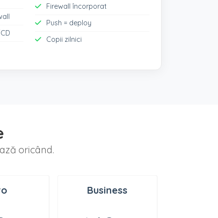
Firewall încorporat
wall
Push = deploy
/CD
Copii zilnici
e
ază oricând.
ro
Business