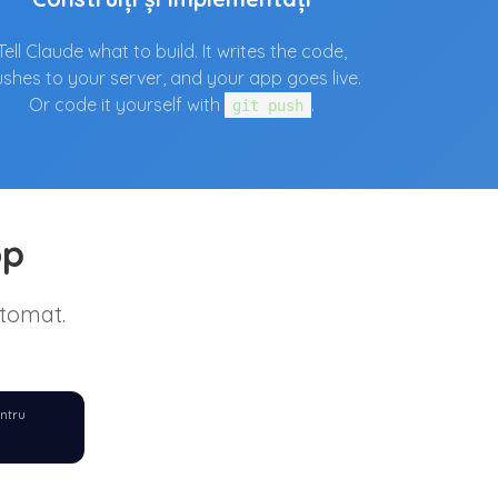
Tell Claude what to build. It writes the code,
shes to your server, and your app goes live.
Or code it yourself with
.
git push
op
utomat.
entru