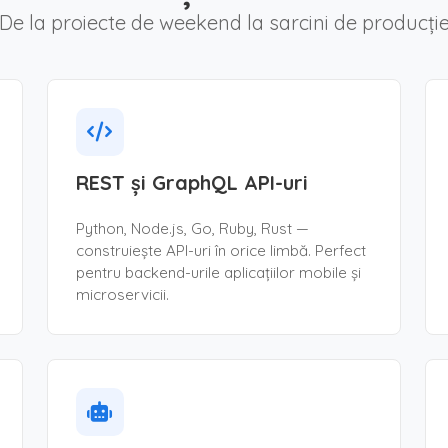
De la proiecte de weekend la sarcini de producți
REST și GraphQL API-uri
Python, Node.js, Go, Ruby, Rust —
construiește API-uri în orice limbă. Perfect
pentru backend-urile aplicațiilor mobile și
microservicii.