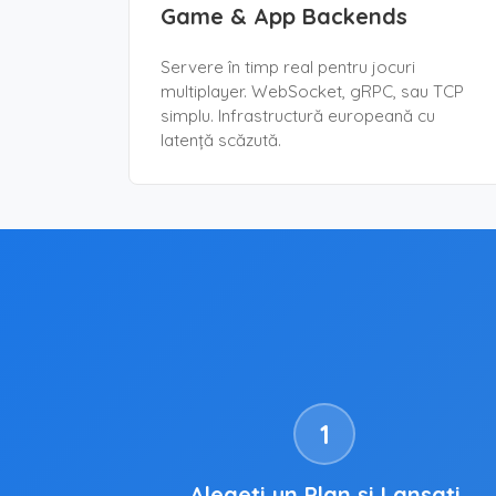
Game & App Backends
Servere în timp real pentru jocuri
multiplayer. WebSocket, gRPC, sau TCP
simplu. Infrastructură europeană cu
latență scăzută.
1
Alegeți un Plan și Lansați