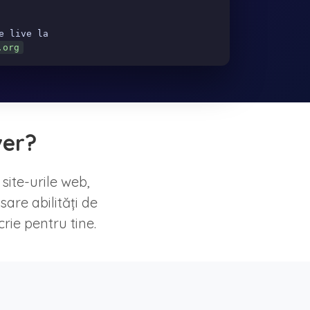
e live la
.org
ver?
site-urile web,
sare abilități de
rie pentru tine.