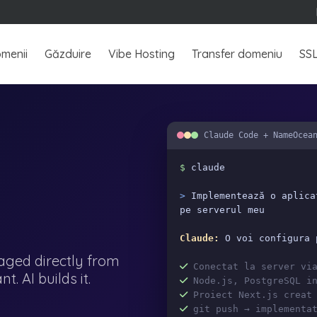
menii
Găzduire
Vibe Hosting
Transfer domeniu
SS
Claude Code + NameOcea
$
claude
>
Implementează o aplica
pe serverul meu
Claude:
O voi configura 
ged directly from
Conectat la server via
. AI builds it.
Node.js, PostgreSQL in
Proiect Next.js creat 
git push → implementa