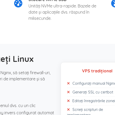
Unități NVMe ultra-rapide. Bazele de
date și aplicațiile dvs. răspund în
milisecunde.
eți Linux
VPS tradițional
ginx, să setați firewall-uri,
turi de implementare și să
Configurați manual Ngin
Generați SSL cu certbot
Editați înregistrările zon
niul dvs. cu un clic
Scrieți scripturi de
y invers configurat automat
implementare