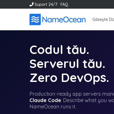
Suport 24/7
FAQ
Găsește Do
Codul tău.
Serverul tău.
Zero DevOps.
Production-ready app servers mana
Claude Code
. Describe what you want
NameOcean runs it.