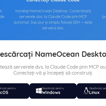
pe
Instalați NameOcean Desktop. Conectează
 de
serverele dvs. la Claude Code prin MCP
pu
.
automat. Sau pur și simplu folosiți SSH — este
serverul dvs.
escărcați NameOcean Deskt
ează serverele dvs. la Claude Code prin MCP a
Conectați-vă și începeți să construiți.
ărcați pentru
Descărcați pentru
Descărcați p
cOS
Windows
Linux