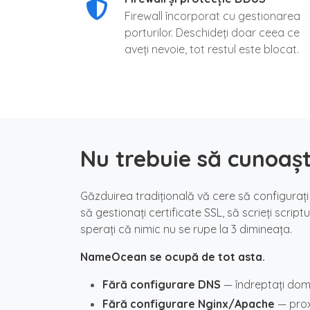
Firewall încorporat cu gestionarea
porturilor. Deschideți doar ceea ce
aveți nevoie, tot restul este blocat.
Nu trebuie să cunoașt
Găzduirea tradițională vă cere să configurați N
să gestionați certificate SSL, să scrieți scrip
sperați că nimic nu se rupe la 3 dimineața.
NameOcean se ocupă de tot asta.
Fără configurare DNS
— îndreptați dome
Fără configurare Nginx/Apache
— prox