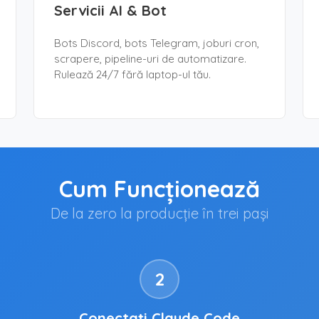
Servicii AI & Bot
Bots Discord, bots Telegram, joburi cron,
scrapere, pipeline-uri de automatizare.
Rulează 24/7 fără laptop-ul tău.
Cum Funcționează
De la zero la producție în trei pași
2
Conectați Claude Code