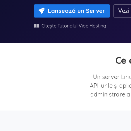
Lansează un Server
Vezi 
Citește Tutorialul Vibe Hosting
Ce 
Un server Linu
API-urile și apl
administrare a 