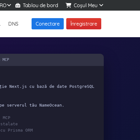
RO
Tablou de bord
Coșul Meu
L
DNS
Conectare
Înregistrare
n MCP
ție Next.js cu bază de date PostgreSQL
pe serverul tău NameOcean.
 MCP
stalate
cu Prisma ORM
t