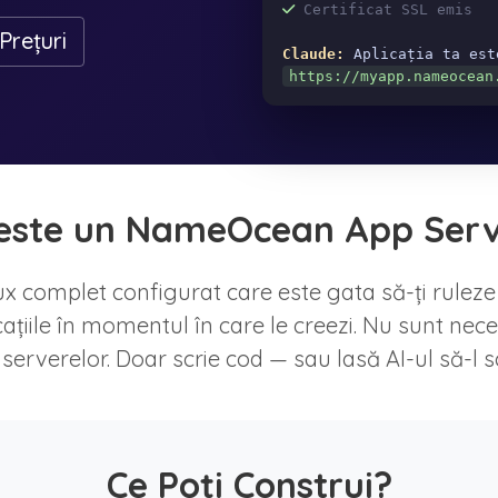
Certificat SSL emis
Prețuri
Claude:
Aplicația ta est
https://myapp.nameocean
este un NameOcean App Ser
x complet configurat care este gata să-ți ruleze 
icațiile în momentul în care le creezi. Nu sunt nece
serverelor. Doar scrie cod — sau lasă AI-ul să-l sc
Ce Poți Construi?