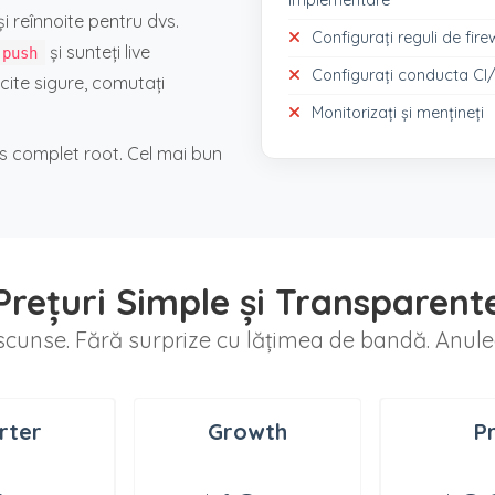
i reînnoite pentru dvs.
Configurați reguli de fire
și sunteți live
 push
Configurați conducta CI
icite sigure, comutați
Monitorizați și mențineți
es complet root. Cel mai bun
Prețuri Simple și Transparent
scunse. Fără surprize cu lățimea de bandă. Anule
rter
Growth
P