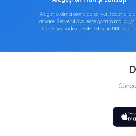
Alegeți o dimensiune de server, faceți clic 
Lansare. Serverul dvs. este gata în mai puțin
60 de secunde cu SSH, Git și un URL public
D
Conect
Desc
ma