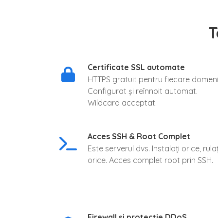
T
Certificate SSL automate
HTTPS gratuit pentru fiecare domeni
Configurat și reînnoit automat.
Wildcard acceptat.
Acces SSH & Root Complet
Este serverul dvs. Instalați orice, rulaț
orice. Acces complet root prin SSH.
Firewall și protecție DDoS