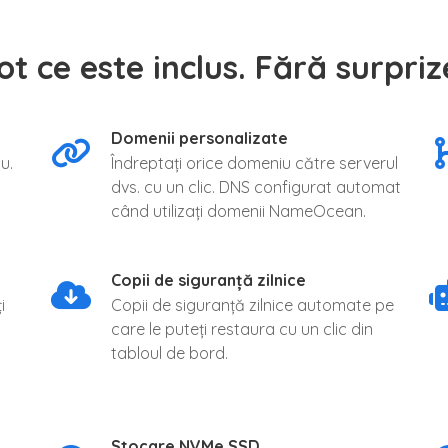
ot ce este inclus. Fără surpriz
Domenii personalizate
u.
Îndreptați orice domeniu către serverul
dvs. cu un clic. DNS configurat automat
când utilizați domenii NameOcean.
Copii de siguranță zilnice
i
Copii de siguranță zilnice automate pe
care le puteți restaura cu un clic din
tabloul de bord.
Stocare NVMe SSD