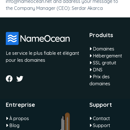
info@nameocean.net and address your message to
the Company Manager (CEO): Serdar Akarca
Produits
Domaines
Le service le plus fiable et élégant
Hébergement
pour les domaines
SSL gratuit
DNS
Prix des
domaines
Entreprise
Support
À propos
Contact
Blog
Support