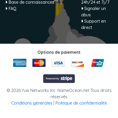
Base de connaissances
24h/24 et 7j/7
FAQ
Signaler un
abus
Support en
direct
Options de paiement
© 2026 Yuix Networks Inc. NameOcean.net Tous droits
réservés
Conditions générales
|
Politique de confidentialité