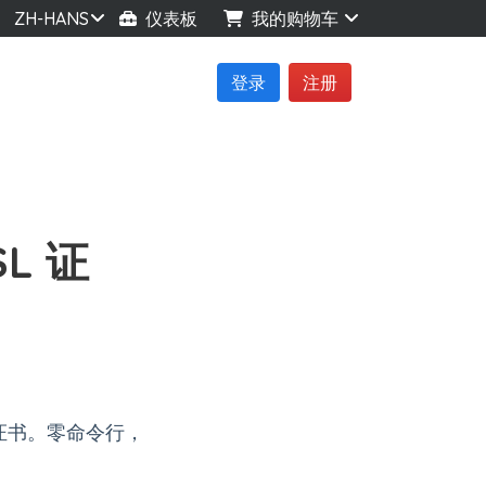
ZH-HANS
仪表板
我的购物车
登录
注册
SL 证
SSL 证书。零命令行，