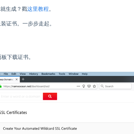
下就生成？戳
这里教程
。
x 上装证书。一步步走起。
n 面板下载证书。