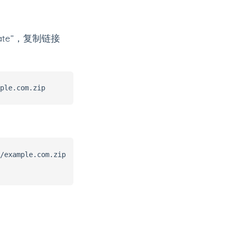
cate”，复制链接
/example.com.zip
