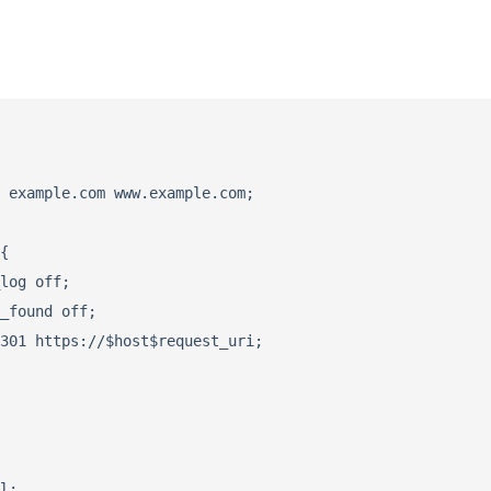
 example.com www.example.com;

{

log off;

_found off;

301 https://$host$request_uri;

l;
