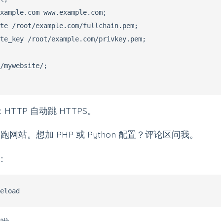
xample.com www.example.com;

te /root/example.com/fullchain.pem;

te_key /root/example.com/privkey.pem;

/mywebsite/;

块：HTTP 自动跳 HTTPS。
网站。想加 PHP 或 Python 配置？评论区问我。
x：