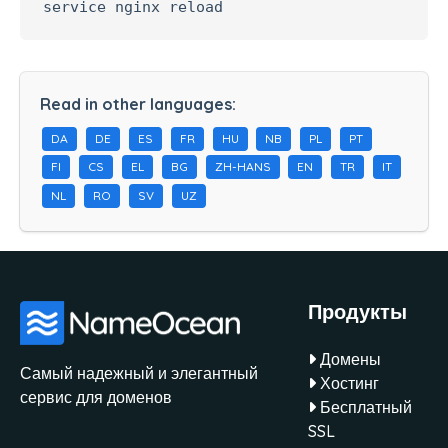
service nginx reload
Read in other languages:
DA
DE
ES
FR
HU
NB
PL
PT
FI
CS
EL
BG
ZH-HANS
EN
TR
IT
NL
RO
SV
UZ
Продукты
Домены
Самый надежный и элегантный
Хостинг
сервис для доменов
Бесплатный
SSL