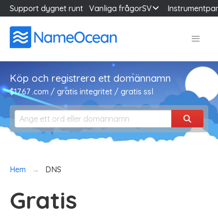
Support dygnet runt
Vanliga frågor
SV
Instrumentpa
Köp och registrera ett domännamn
$17.67 .com / gratis integritet / gratis ssl
Hem
DNS
Gratis