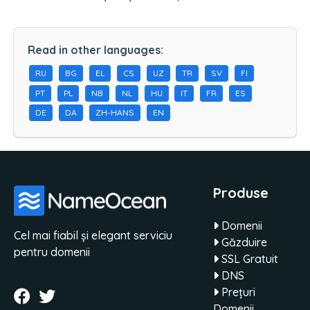
Read in other languages:
RU
BG
EL
CS
UZ
TR
SV
FI
PT
PL
NB
NL
HU
IT
FR
ES
DE
DA
ZH-HANS
EN
Produse
Domenii
Cel mai fiabil și elegant serviciu
Găzduire
pentru domenii
SSL Gratuit
DNS
Prețuri
Domenii