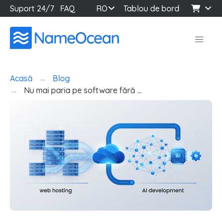
Suport 24/7
FAQ
RO
Tablou de bord
Acasă
Blog
Nu mai paria pe software fără …