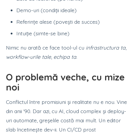
Demo-uri (condiții ideale)
Referințe alese (povești de succes)
Intuiție (simte-se bine)
Nimic nu arată ce face tool-ul cu
infrastructura ta
,
workflow-urile tale
,
echipa ta
.
O problemă veche, cu mize
noi
Conflictul între promisiuni și realitate nu e nou. Vine
din anii '90. Dar azi, cu AI, cloud complex și deploy-
uri automate, greșelile costă mai mult. Un editor
slab încetinește dev-ii. Un CI/CD prost