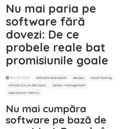
Nu mai paria pe
software fără
dovezi: De ce
probele reale bat
promisiunile goale
Mai 07, 2026
software-evaluation
devops
cloud-hosting
infrastructure-decisions
vendor-management
operational-metrics
Nu mai cumpăra
software pe bază de