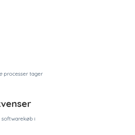
e
processer tager
kvenser
t softwarekøb i