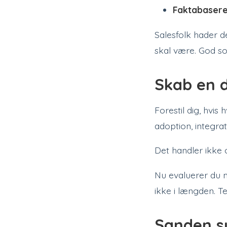
Faktabasere
Salesfolk hader de
skal være. God so
Skab en d
Forestil dig, hvis
adoption, integrat
Det handler ikke 
Nu evaluerer du m
ikke i længden. T
Sanden s