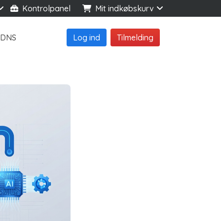
Kontrolpanel
Mit indkøbskurv
DNS
Log ind
Tilmelding