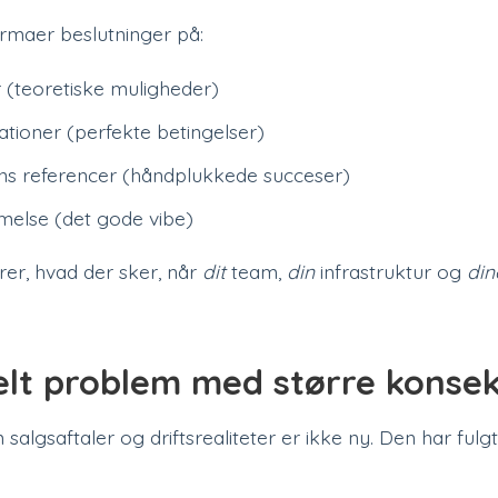
firmaer beslutninger på:
r (teoretiske muligheder)
ioner (perfekte betingelser)
s referencer (håndplukkede succeser)
else (det gode vibe)
ører, hvad der sker, når
dit
team,
din
infrastruktur og
din
lt problem med større konse
salgsaftaler og driftsrealiteter er ikke ny. Den har fulg