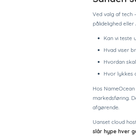
Ved valg af tech 
pålidelighed eller
Kan vi teste 
Hvad viser br
Hvordan skal
Hvor lykkes o
Hos NameOcean men
markedsføring. D
afgørende.
Uanset cloud host
slår hype hver g