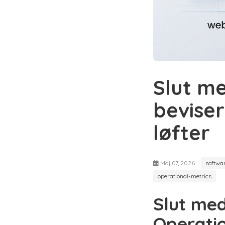
Slut m
beviser
løfter
Maj 07, 2026
softwa
operational-metrics
Slut med
Operatio