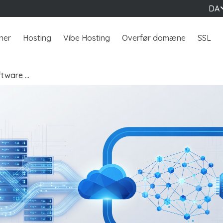
DA
ner
Hosting
Vibe Hosting
Overfør domæne
SSL
ftware …