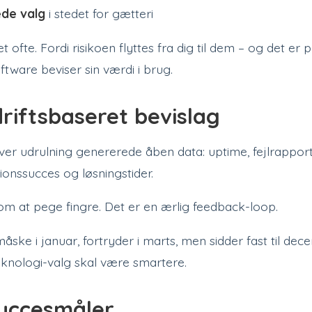
de valg
i stedet for gætteri
t ofte. Fordi risikoen flyttes fra dig til dem – og det er
ftware beviser sin værdi i brug.
riftsbaseret bevislag
 hver udrulning genererede åben data: uptime, fejlrapport
ionssucces og løsningstider.
om at pege fingre. Det er en ærlig feedback-loop.
åske i januar, fortryder i marts, men sidder fast til dec
eknologi-valg skal være smartere.
uccesmåler