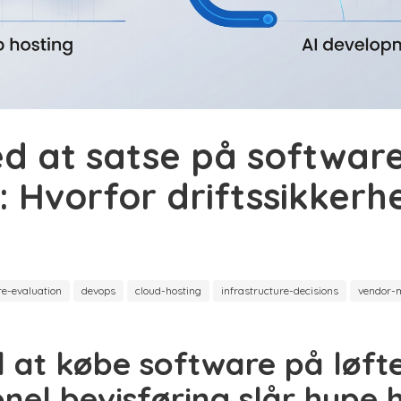
ed at satse på softwar
: Hvorfor driftssikkerh
re-evaluation
devops
cloud-hosting
infrastructure-decisions
vendor-
 at købe software på løfte
nel bevisføring slår hype 