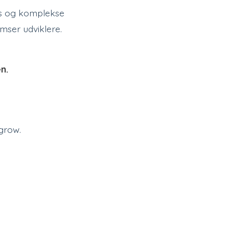
ws og komplekse
mser udviklere.
n.
grow.