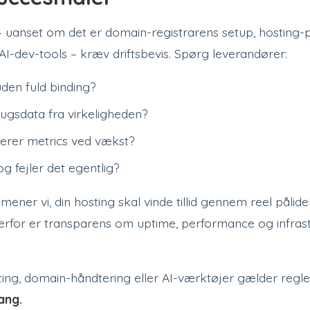
– uanset om det er domain-registrarens setup, hosting-
 AI-dev-tools – kræv driftsbevis. Spørg leverandører:
uden fuld binding?
ugsdata fra virkeligheden?
erer metrics ved vækst?
g fejler det egentlig?
er vi, din hosting skal vinde tillid gennem reel pålide
erfor er transparens om uptime, performance og infras
ing, domain-håndtering eller AI-værktøjer gælder regl
ang.