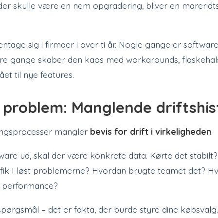
der skulle være en nem opgradering, bliver en mareridts
entage sig i firmaer i over ti år. Nogle gange er softwar
re gange skaber den kaos med workarounds, flaskehalse 
et til nye features.
problem: Manglende driftshis
ringsprocesser mangler
bevis for drift i virkeligheden
.
tware ud, skal der være konkrete data. Kørte det stabilt?
 fik I løst problemerne? Hvordan brugte teamet det? H
på performance?
spørgsmål – det er fakta, der burde styre dine købsvalg