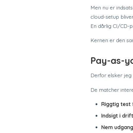
Men nu er indsat
cloud-setup blive
En dårlig CI/CD-p
Kernen er den s
Pay-as-y
Derfor elsker jeg
De matcher intere
Riggtig test
f
Indsigt i drif
Nem udgan