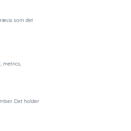
 præcis som det
, metrics,
ember. Det holder