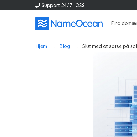
Support 24/7
OSS
Find domæ
Hjem
Blog
Slut med at satse på so