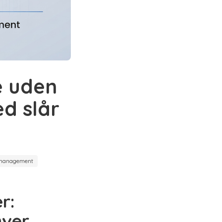
e uden
ed slår
management
r:
hver