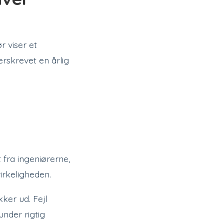
r viser et
rskrevet en årlig
 fra ingeniørerne,
virkeligheden.
ker ud. Fejl
under rigtig