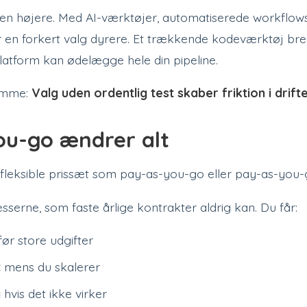
sen højere. Med AI-værktøjer, automatiserede workflo
r en forkert valg dyrere. Et trækkende kodeværktøj bre
latform kan ødelægge hele din pipeline.
amme:
Valg uden ordentlig test skaber friktion i drifte
ou-go ændrer alt
 fleksible prissæt som pay-as-you-go eller pay-as-you-
sserne, som faste årlige kontrakter aldrig kan. Du får:
ør store udgifter
t
mens du skalerer
g
hvis det ikke virker