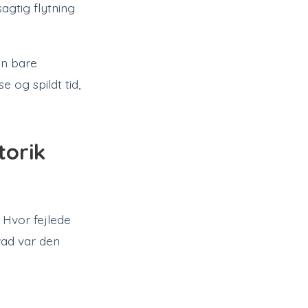
agtig flytning
en bare
og spildt tid,
torik
 Hvor fejlede
vad var den
.