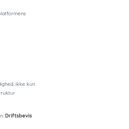
platformens
lighed, ikke kun
truktur
en:
Driftsbevis