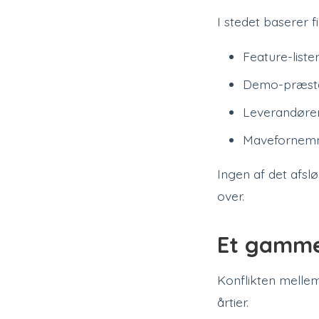
I stedet baserer 
Feature-liste
Demo-præstat
Leverandøren
Mavefornemm
Ingen af det afsl
over.
Et gamme
Konflikten mellem 
årtier.