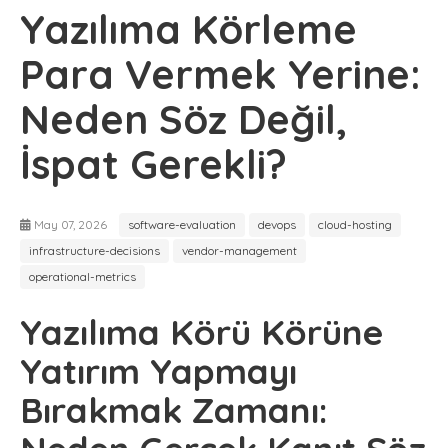
Yazılıma Körleme
Para Vermek Yerine:
Neden Söz Değil,
İspat Gerekli?
May 07, 2026
software-evaluation
devops
cloud-hosting
infrastructure-decisions
vendor-management
operational-metrics
Yazılıma Körü Körüne
Yatırım Yapmayı
Bırakmak Zamanı: