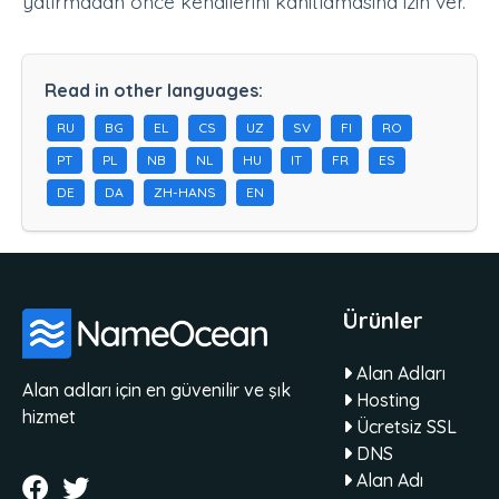
yatırmadan önce kendilerini kanıtlamasına izin ver.
Read in other languages:
RU
BG
EL
CS
UZ
SV
FI
RO
PT
PL
NB
NL
HU
IT
FR
ES
DE
DA
ZH-HANS
EN
Ürünler
Alan Adları
Alan adları için en güvenilir ve şık
Hosting
hizmet
Ücretsiz SSL
DNS
Alan Adı