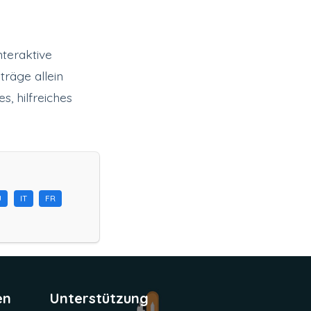
nteraktive
träge allein
s, hilfreiches
U
IT
FR
en
Unterstützung