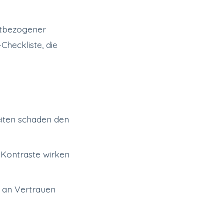
adtbezogener
heckliste, die
eiten schaden den
 Kontraste wirken
t an Vertrauen