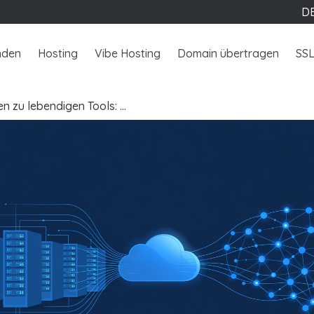
D
nden
Hosting
Vibe Hosting
Domain übertragen
SS
en zu lebendigen Tools: …