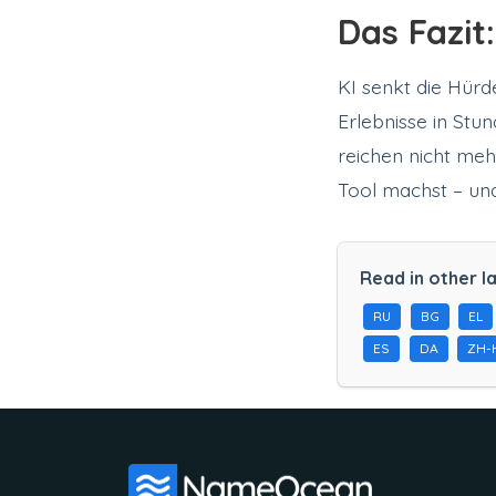
Das Fazit
KI senkt die Hürd
Erlebnisse in Stun
reichen nicht mehr
Tool machst – und
Read in other l
RU
BG
EL
ES
DA
ZH-