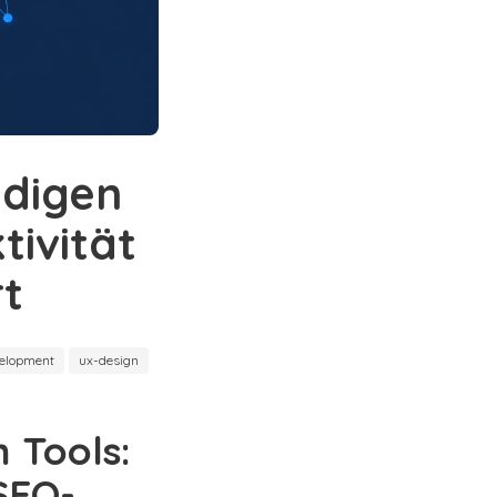
ndigen
tivität
rt
elopment
ux-design
n Tools:
 SEO-