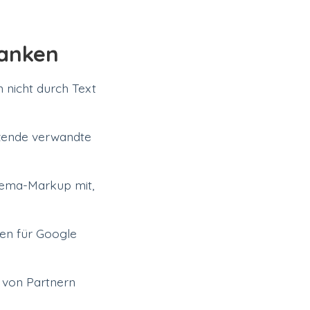
ranken
 nicht durch Text
tzende verwandte
ema-Markup mit,
ken für Google
 von Partnern