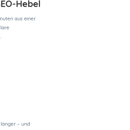
 SEO-Hebel
inuten aus einer
lare
.
 länger – und