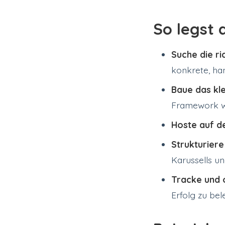
So legst 
Suche die ri
konkrete, ha
Baue das kle
Framework wie
Hoste auf d
Strukturier
Karussells un
Tracke und 
Erfolg zu bel