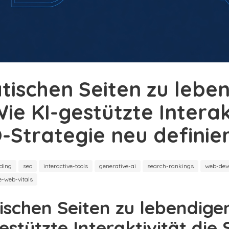
tischen Seiten zu lebe
Wie KI-gestützte Interak
-Strategie neu definie
oding
seo
interactive-tools
generative-ai
search-rankings
web-dev
e-web-vitals
ischen Seiten zu lebendige
estützte Interaktivität die