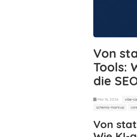
Von sta
Tools: 
die SEO
Mai 16, 2026
vibe-c
schema-markup
cor
Von stat
Wie KI-g