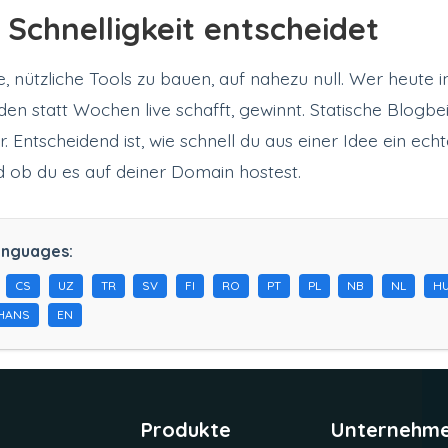
: Schnelligkeit entscheidet
e, nützliche Tools zu bauen, auf nahezu null. Wer heute i
den statt Wochen live schafft, gewinnt. Statische Blogbei
. Entscheidend ist, wie schnell du aus einer Idee ein echte
 ob du es auf deiner Domain hostest.
anguages:
CS
UZ
TR
SV
FI
RO
PT
PL
NB
NL
H
HANS
EN
Produkte
Unternehm