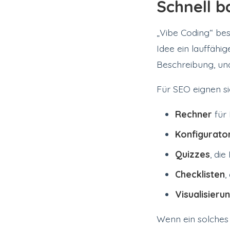
Schnell b
„Vibe Coding“ bes
Idee ein lauffähi
Beschreibung, und
Für SEO eignen s
Rechner
für 
Konfigurato
Quizzes
, di
Checklisten
,
Visualisieru
Wenn ein solches 