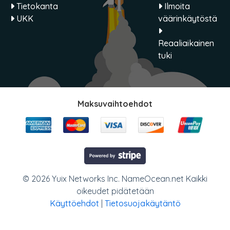
Tietokanta
Ilmoita
UKK
väärinkäytöstä
Reaaliaikainen
tuki
Maksuvaihtoehdot
© 2026 Yuix Networks Inc. NameOcean.net Kaikki
oikeudet pidätetään
Käyttöehdot
|
Tietosuojakäytäntö