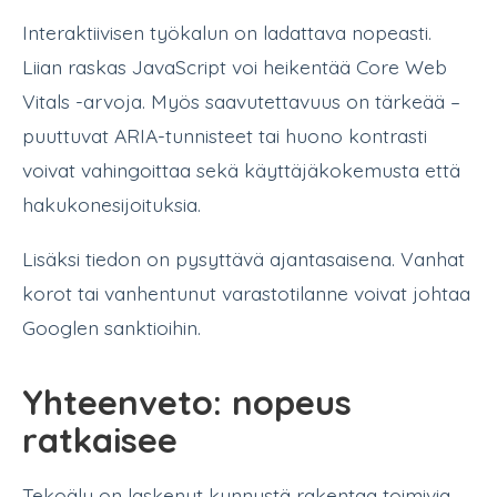
Interaktiivisen työkalun on ladattava nopeasti.
Liian raskas JavaScript voi heikentää Core Web
Vitals -arvoja. Myös saavutettavuus on tärkeää –
puuttuvat ARIA-tunnisteet tai huono kontrasti
voivat vahingoittaa sekä käyttäjäkokemusta että
hakukonesijoituksia.
Lisäksi tiedon on pysyttävä ajantasaisena. Vanhat
korot tai vanhentunut varastotilanne voivat johtaa
Googlen sanktioihin.
Yhteenveto: nopeus
ratkaisee
Tekoäly on laskenut kynnystä rakentaa toimivia