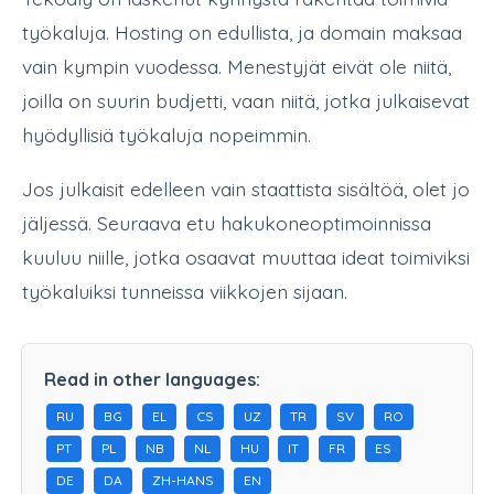
työkaluja. Hosting on edullista, ja domain maksaa
vain kympin vuodessa. Menestyjät eivät ole niitä,
joilla on suurin budjetti, vaan niitä, jotka julkaisevat
hyödyllisiä työkaluja nopeimmin.
Jos julkaisit edelleen vain staattista sisältöä, olet jo
jäljessä. Seuraava etu hakukoneoptimoinnissa
kuuluu niille, jotka osaavat muuttaa ideat toimiviksi
työkaluiksi tunneissa viikkojen sijaan.
Read in other languages:
RU
BG
EL
CS
UZ
TR
SV
RO
PT
PL
NB
NL
HU
IT
FR
ES
DE
DA
ZH-HANS
EN