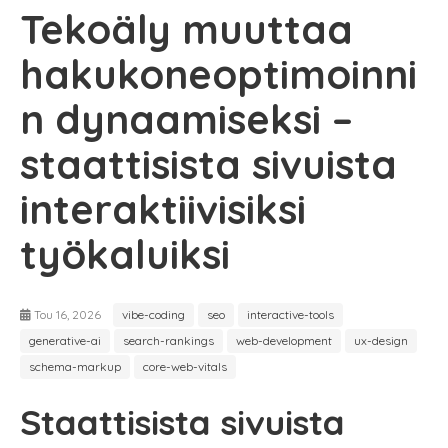
Tekoäly muuttaa
hakukoneoptimoinni
n dynaamiseksi –
staattisista sivuista
interaktiivisiksi
työkaluiksi
Tou 16, 2026
vibe-coding
seo
interactive-tools
generative-ai
search-rankings
web-development
ux-design
schema-markup
core-web-vitals
Staattisista sivuista