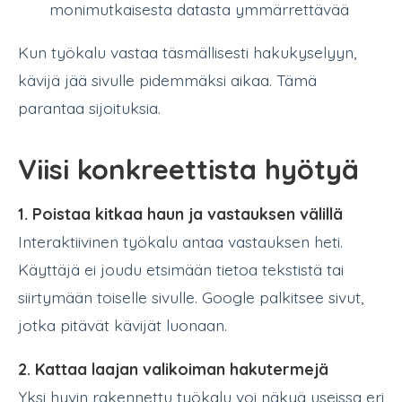
monimutkaisesta datasta ymmärrettävää
Kun työkalu vastaa täsmällisesti hakukyselyyn,
kävijä jää sivulle pidemmäksi aikaa. Tämä
parantaa sijoituksia.
Viisi konkreettista hyötyä
1. Poistaa kitkaa haun ja vastauksen välillä
Interaktiivinen työkalu antaa vastauksen heti.
Käyttäjä ei joudu etsimään tietoa tekstistä tai
siirtymään toiselle sivulle. Google palkitsee sivut,
jotka pitävät kävijät luonaan.
2. Kattaa laajan valikoiman hakutermejä
Yksi hyvin rakennettu työkalu voi näkyä useissa eri