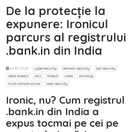
De la protecție la
expunere: Ironicul
parcurs al registrului
.bank.in din India
Iul 07, 2026
cybersecurity
domain-security
api-security
data-breach
dns
fintech
india
phishing
trust-infrastructure
web-security
Ironic, nu? Cum registrul
.bank.in din India a
expus tocmai pe cei pe