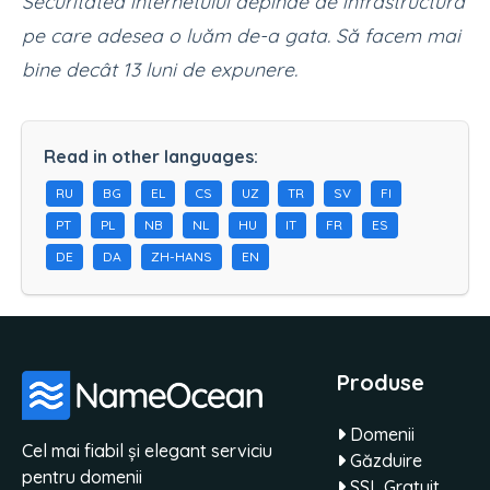
Securitatea internetului depinde de infrastructură
pe care adesea o luăm de-a gata. Să facem mai
bine decât 13 luni de expunere.
Read in other languages:
RU
BG
EL
CS
UZ
TR
SV
FI
PT
PL
NB
NL
HU
IT
FR
ES
DE
DA
ZH-HANS
EN
Produse
Domenii
Cel mai fiabil și elegant serviciu
Găzduire
pentru domenii
SSL Gratuit