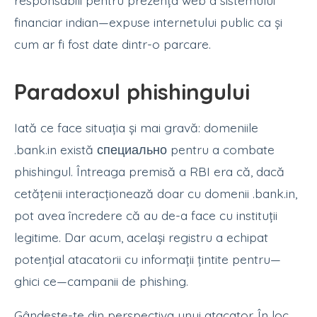
responsabili pentru prezența web a sistemului
financiar indian—expuse internetului public ca și
cum ar fi fost date dintr-o parcare.
Paradoxul phishingului
Iată ce face situația și mai gravă: domeniile
.bank.in există специально pentru a combate
phishingul. Întreaga premisă a RBI era că, dacă
cetățenii interacționează doar cu domenii .bank.in,
pot avea încredere că au de-a face cu instituții
legitime. Dar acum, același registru a echipat
potențial atacatorii cu informații țintite pentru—
ghici ce—campanii de phishing.
Gândește-te din perspectiva unui atacator. În loc