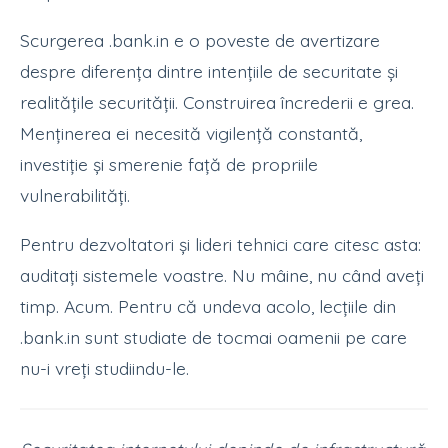
Scurgerea .bank.in e o poveste de avertizare
despre diferența dintre intențiile de securitate și
realitățile securității. Construirea încrederii e grea.
Menținerea ei necesită vigilență constantă,
investiție și smerenie față de propriile
vulnerabilități.
Pentru dezvoltatori și lideri tehnici care citesc asta:
auditați sistemele voastre. Nu mâine, nu când aveți
timp. Acum. Pentru că undeva acolo, lecțiile din
.bank.in sunt studiate de tocmai oamenii pe care
nu-i vreți studiindu-le.