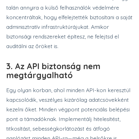
talán annyira a külső felhasználók védelmére
koncentráltak, hogy elfelejtették biztosítani a saját
adminisztratív infrastruktúrájukat. Amikor
biztonsági rendszereket építesz, ne felejtsd el
auditálni az őröket is.
3. Az API biztonság nem
megtárgyalható
Egy olyan korban, ahol minden API-kon keresztül
kapcsolódik, veszélyes kizárólag adatcsövekként
kezelni őket. Minden végpont potenciális belépési
pont a támadóknak. Implementálj hitelesítést,
titkosítást, sebességkorlátozást és átfogó
naplózást minden API-ra—még a belsőkre is.