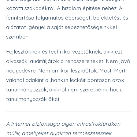
közötti szakadékról. A bizalom építése nehéz. A
fenntartása folyamatos éberséget, befektetést és
alázatot igényel a saját sebezhetőségeinkkel
szemben.
Fejlesztőknek és technikai vezetőknek, akik ezt
olvassák: auditáljátok a rendszereiteket. Nem jövő
negyedévre. Nem amikor lesz időtök. Most. Mert
valahol odakint a .bank.in leckéit pontosan azok
tanulmányozzák, akikről nem szeretnénk, hogy
tanulmányozzák őket.
A internet biztonsága olyan infrastruktúrákon
múlik, amelyeket gyakran természetesnek