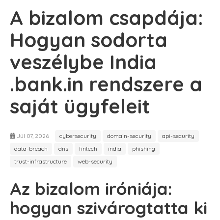
A bizalom csapdája:
Hogyan sodorta
veszélybe India
.bank.in rendszere a
saját ügyfeleit
Júl 07, 2026
cybersecurity
domain-security
api-security
data-breach
dns
fintech
india
phishing
trust-infrastructure
web-security
Az bizalom iróniája:
hogyan szivárogtatta ki