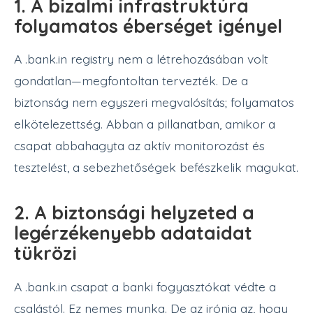
1. A bizalmi infrastruktúra
folyamatos éberséget igényel
A .bank.in registry nem a létrehozásában volt
gondatlan—megfontoltan tervezték. De a
biztonság nem egyszeri megvalósítás; folyamatos
elkötelezettség. Abban a pillanatban, amikor a
csapat abbahagyta az aktív monitorozást és
tesztelést, a sebezhetőségek befészkelik magukat.
2. A biztonsági helyzeted a
legérzékenyebb adataidat
tükrözi
A .bank.in csapat a banki fogyasztókat védte a
csalástól. Ez nemes munka. De az irónia az, hogy