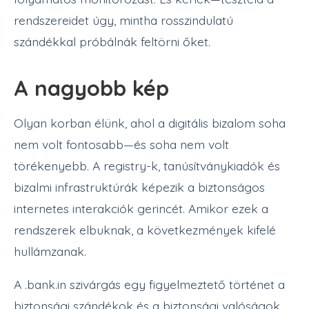
rendszereidet úgy, mintha rosszindulatú
szándékkal próbálnák feltörni őket.
A nagyobb kép
Olyan korban élünk, ahol a digitális bizalom soha
nem volt fontosabb—és soha nem volt
törékenyebb. A registry-k, tanúsítványkiadók és
bizalmi infrastruktúrák képezik a biztonságos
internetes interakciók gerincét. Amikor ezek a
rendszerek elbuknak, a következmények kifelé
hullámzanak.
A .bank.in szivárgás egy figyelmeztető történet a
biztonsági szándékok és a biztonsági valóságok