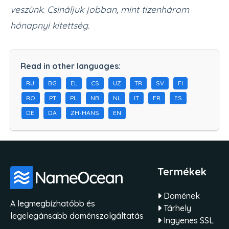
veszünk. Csináljuk jobban, mint tizenhárom
hónapnyi kitettség.
Read in other languages:
RU
BG
EL
CS
UZ
TR
SV
FI
RO
PT
PL
NB
NL
IT
FR
ES
DE
DA
ZH-HANS
EN
Termékek
Domének
A legmegbízhatóbb és
Tárhely
legelegánsabb doménszolgáltatás
Ingyenes SSL