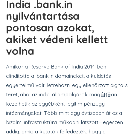
India .bank.in
nyilvántartása
pontosan azokat,
akiket védeni kellett
volna
Amikor a Reserve Bank of India 2014-ben
elindította a .bank.in domaineket, a küldetés
egyértelmű volt: létrehozni egy ellenőrzött digitális
teret, ahol az indiai állampolgárok mag自信an
kezelhetik az egyébként legitim pénzügyi
intézményeket. Több mint egy évtizeden át ez a
bizalmi infrastruktúra működni látszott—egészen
addig, amíg a kutatók felfedezték, hogy a