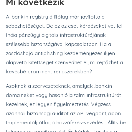
Mi következik
A .bank.in registry állítólag már javította a
sebezhetőséget. De ez az eset kérdéseket vet fel
India pénzügyi digitális infrastruktúrájának
szélesebb biztonságával kapcsolatban. Ha a
zászlóshajó antiphishing kezdeményezés ilyen
alapvető kitettséget szenvedhet el, mi rejtőzhet a
kevésbé prominent rendszerekben?
Azoknak a szervezeteknek, amelyek .bank.in
domaineket vagy hasonló bizalmi infrastruktúrát
kezelnek, ez legyen figyelmeztetés. Végzess
azonnali biztonsági auditot az API végpontjaidon.
Implementálj átfogó hozzáférés-vezérlést. Állíts be
folyamatos monitorozást. És kérlek—teszteld a