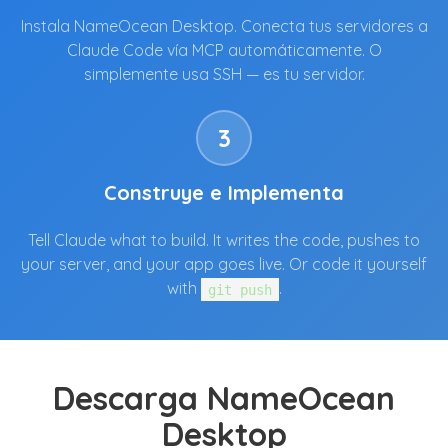
Instala NameOcean Desktop. Conecta tus servidores a
Claude Code vía MCP automáticamente. O
simplemente usa SSH — es tu servidor.
3
Construye e Implementa
Tell Claude what to build. It writes the code, pushes to
your server, and your app goes live. Or code it yourself
with
.
git push
Descarga NameOcean
Desktop