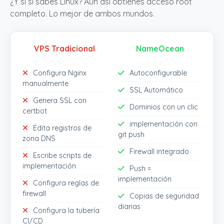
¿Y si sí sabes Linux? Aun así obtienes acceso root
completo. Lo mejor de ambos mundos.
VPS Tradicional
NameOcean
Configura Nginx
Autoconfigurable
manualmente
SSL Automático
Genera SSL con
Dominios con un clic
certbot
implementación con
Edita registros de
git push
zona DNS
Firewall integrado
Escribe scripts de
implementación
Push =
implementación
Configura reglas de
firewall
Copias de seguridad
diarias
Configura la tubería
CI/CD