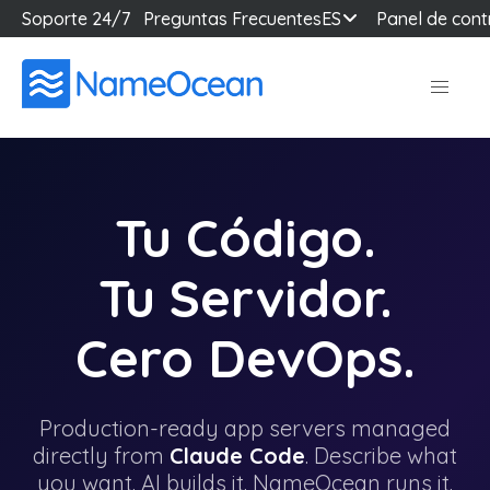
Soporte 24/7
Preguntas Frecuentes
ES
Panel de cont
Tu Código.
Tu Servidor.
Cero DevOps.
Production-ready app servers managed
directly from
Claude Code
. Describe what
you want. AI builds it. NameOcean runs it.