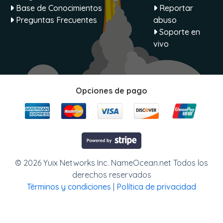
Base de Conocimientos
Reportar
Preguntas Frecuentes
abuso
Soporte en
vivo
Opciones de pago
© 2026 Yuix Networks Inc. NameOcean.net Todos los
derechos reservados
Términos y condiciones
|
Política de privacidad