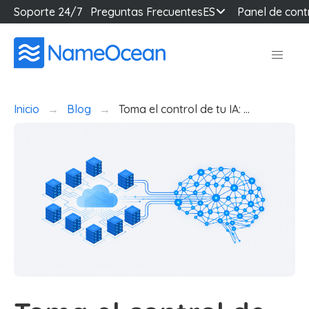
Soporte 24/7
Preguntas Frecuentes
ES
Panel de cont
Inicio
Blog
Toma el control de tu IA: …