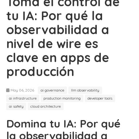
Toma el control de
tu IA: Por qué la
observabilidad a
nivel de wire es
clave en apps de
producción
May 06, 2026
ai governance
llm observability
ai infrastructure
production monitoring
developer tools
ai safety
cloud architecture
Domina tu IA: Por qué
la observabilidad a