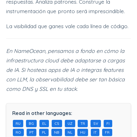
respuestas. Analiza patrones. Construye la
instrumentación que pronto será imprescindible.
La visibilidad que ganes vale cada línea de código.
En NameOcean, pensamos a fondo en cómo la
infraestructura cloud debe adaptarse a cargas
de IA. Si hosteas apps de IA o integras features
con LLM, la observabilidad debe ser tan básica
como DNS y SSL en tu stack.
Read in other languages:
RU
BG
EL
CS
UZ
TR
SV
FI
RO
PT
PL
NB
NL
HU
IT
FR