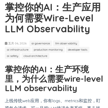
掌控你的AI：生产应用
为何需要Wire-Level
LLM Observability
五月 06, 2026
ai governance
llm observability
ai infrastructure
production monitoring
developer tools
ai safety
cloud architecture
掌控你的AI：生产环境
里，为什么需要wire-level
LLM observability
上线传统web应用，你有logs、metrics和监控，盯