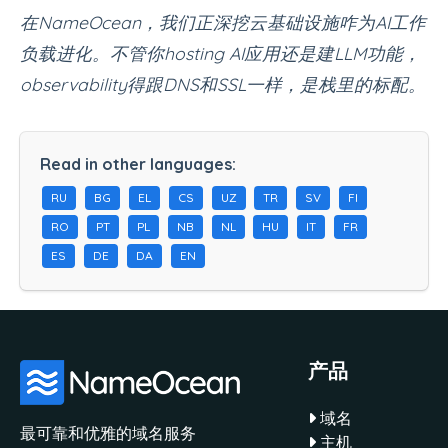
在NameOcean，我们正深挖云基础设施咋为AI工作
负载进化。不管你hosting AI应用还是建LLM功能，
observability得跟DNS和SSL一样，是栈里的标配。
Read in other languages:
RU
BG
EL
CS
UZ
TR
SV
FI
RO
PT
PL
NB
NL
HU
IT
FR
ES
DE
DA
EN
产品
域名
最可靠和优雅的域名服务
主机