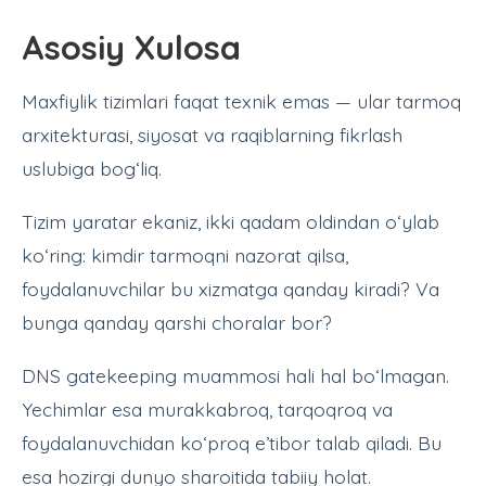
Asosiy Xulosa
Maxfiylik tizimlari faqat texnik emas — ular tarmoq
arxitekturasi, siyosat va raqiblarning fikrlash
uslubiga bog‘liq.
Tizim yaratar ekaniz, ikki qadam oldindan o‘ylab
ko‘ring: kimdir tarmoqni nazorat qilsa,
foydalanuvchilar bu xizmatga qanday kiradi? Va
bunga qanday qarshi choralar bor?
DNS gatekeeping muammosi hali hal bo‘lmagan.
Yechimlar esa murakkabroq, tarqoqroq va
foydalanuvchidan ko‘proq e’tibor talab qiladi. Bu
esa hozirgi dunyo sharoitida tabiiy holat.