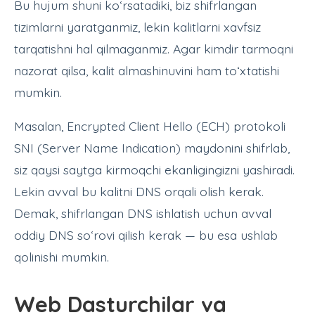
Bu hujum shuni ko‘rsatadiki, biz shifrlangan
tizimlarni yaratganmiz, lekin kalitlarni xavfsiz
tarqatishni hal qilmaganmiz. Agar kimdir tarmoqni
nazorat qilsa, kalit almashinuvini ham to‘xtatishi
mumkin.
Masalan, Encrypted Client Hello (ECH) protokoli
SNI (Server Name Indication) maydonini shifrlab,
siz qaysi saytga kirmoqchi ekanligingizni yashiradi.
Lekin avval bu kalitni DNS orqali olish kerak.
Demak, shifrlangan DNS ishlatish uchun avval
oddiy DNS so‘rovi qilish kerak — bu esa ushlab
qolinishi mumkin.
Web Dasturchilar va