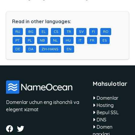
Read in other languages:
RU
BG
EL
CS
TR
SV
FI
RO
PT
PL
NB
NL
HU
IT
FR
ES
DE
DA
ZH-HANS
EN
Mahsulotlar
Domenlar
Domenlar uchun eng ishonchli va
Hosting
elegent xizmat
Bepul SSL
DNS
Domen
narxlari