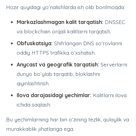
Hozir quyidagi yo‘nalishlarda ish olib borilmoqda:
Markazlashmagan kalit tarqatish:
DNSSEC
va blockchain orqali kalitlarni tarqatish.
Obfuskatsiya:
Shifrlangan DNS so‘rovlarini
oddiy HTTPS trafikka o‘xshatish.
Anycast va geografik tarqatish:
Serverlarni
dunyo bo‘ylab tarqatib, bloklashni
qiyinlashtirish.
Ilova darajasidagi yechimlar:
Kalitlarni ilova
ichida saqlash.
Bu yechimlarning har biri o‘zining tezlik, qulaylik va
murakkablik jihatlariga ega.