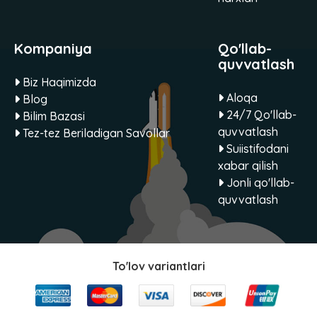
Kompaniya
Qo'llab-
quvvatlash
Biz Haqimizda
Aloqa
Blog
24/7 Qo'llab-
Bilim Bazasi
quvvatlash
Tez-tez Beriladigan Savollar
Suiistifodani
xabar qilish
Jonli qo'llab-
quvvatlash
To'lov variantlari