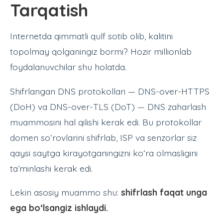
Tarqatish
Internetda qimmatli qulf sotib olib, kalitini
topolmay qolganingiz bormi? Hozir millionlab
foydalanuvchilar shu holatda.
Shifrlangan DNS protokollari — DNS-over-HTTPS
(DoH) va DNS-over-TLS (DoT) — DNS zaharlash
muammosini hal qilishi kerak edi. Bu protokollar
domen so‘rovlarini shifrlab, ISP va senzorlar siz
qaysi saytga kirayotganingizni ko‘ra olmasligini
ta’minlashi kerak edi.
Lekin asosiy muammo shu:
shifrlash faqat unga
ega bo‘lsangiz ishlaydi.