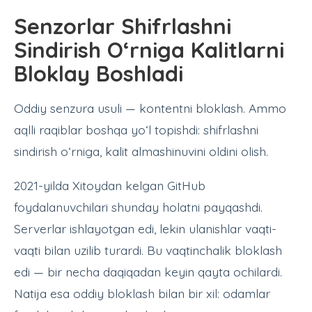
Senzorlar Shifrlashni
Sindirish O‘rniga Kalitlarni
Bloklay Boshladi
Oddiy senzura usuli — kontentni bloklash. Ammo
aqlli raqiblar boshqa yo‘l topishdi: shifrlashni
sindirish o‘rniga, kalit almashinuvini oldini olish.
2021-yilda Xitoydan kelgan GitHub
foydalanuvchilari shunday holatni payqashdi.
Serverlar ishlayotgan edi, lekin ulanishlar vaqti-
vaqti bilan uzilib turardi. Bu vaqtinchalik bloklash
edi — bir necha daqiqadan keyin qayta ochilardi.
Natija esa oddiy bloklash bilan bir xil: odamlar