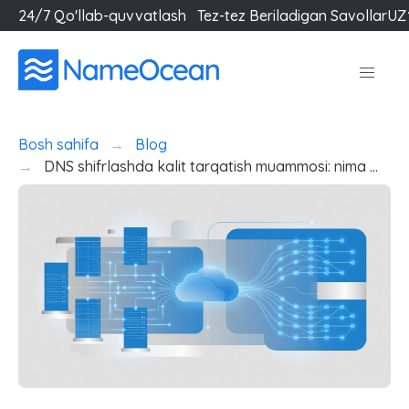
24/7 Qo'llab-quvvatlash
Tez-tez Beriladigan Savollar
UZ
Bosh sahifa
Blog
DNS shifrlashda kalit tarqatish muammosi: nima …