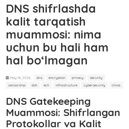
DNS shifrlashda
kalit tarqatish
muammosi: nima
uchun bu hali ham
hal bo‘lmagan
May 16, 2026
dns
encryption
privacy
security
censorship
doh
ech
infrastructure
cybersecurity
china
DNS Gatekeeping
Muammosi: Shifrlangan
Protokollar va Kalit