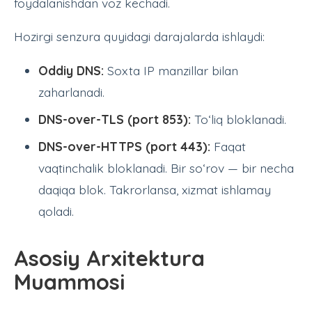
foydalanishdan voz kechadi.
Hozirgi senzura quyidagi darajalarda ishlaydi:
Oddiy DNS:
Soxta IP manzillar bilan
zaharlanadi.
DNS-over-TLS (port 853):
To‘liq bloklanadi.
DNS-over-HTTPS (port 443):
Faqat
vaqtinchalik bloklanadi. Bir so‘rov — bir necha
daqiqa blok. Takrorlansa, xizmat ishlamay
qoladi.
Asosiy Arxitektura
Muammosi