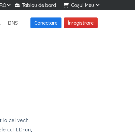
RO
Tablou de bord
Coșul Meu
L
DNS
Conectare
Înregistrare
 la cel vechi.
ele ccTLD-uri,