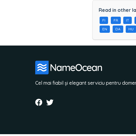
Read in other l
FI
FR
IT
EN
DA
HU
Cel mai fiabil și elegant serviciu pentru domen