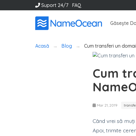
Suport 24/7
FAQ
Găsește Do
Acasă
Blog
Cum transferi un doma
Cum tr
NameO
Mar 21, 2019
transf
Când vrei să muți 
Apoi, trimite cer