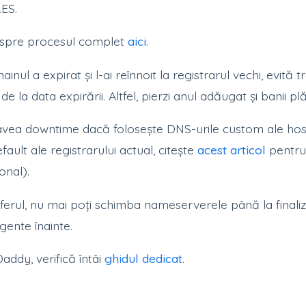
.ES.
espre procesul complet
aici
.
nul a expirat și l-ai reînnoit la registrarul vechi, evită t
de la data expirării. Altfel, pierzi anul adăugat și banii plăt
 avea downtime dacă folosește DNS-urile custom ale hos
ult ale registrarului actual, citește
acest articol
pentru
onal).
sferul, nu mai poți schimba nameserverele până la finaliz
gente înainte.
addy, verifică întâi
ghidul dedicat
.