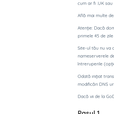
cum ar fi .UK sau 
Află mai multe d
Atenție: Dacă domai
primele 45 de zile 
Site-ul tău nu va
nameserverele defa
întreruperile (opți
Odată inițiat tran
modificări DNS ur
Dacă vii de la GoD
Pasul 1