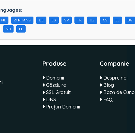
anguages:
NL
ZH-HANS
DE
ES
SV
TR
UZ
CS
EL
BG
NB
PL
Produse
Companie
Domenii
Despre noi
ii
Găzduire
Blog
SSL Gratuit
Bază de Cunoș
DNS
FAQ
Prețuri Domenii