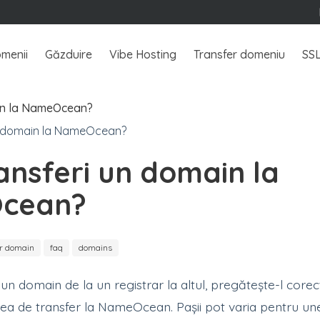
menii
Găzduire
Vibe Hosting
Transfer domeniu
SS
in la NameOcean?
ansferi un domain la
cean?
er domain
faq
domains
un domain de la un registrar la altul, pregătește-l corect
erea de transfer la NameOcean. Pașii pot varia pentru un