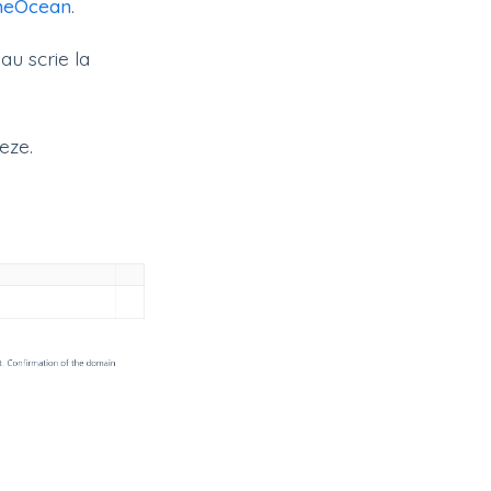
meOcean
.
au scrie la
eze.