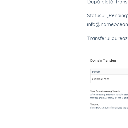
După plată, trans
Statusul „Pending”
info@nameocean.
Transferul durează