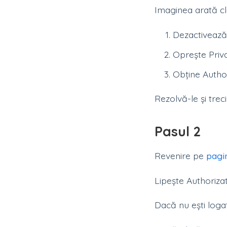
Imaginea arată cla
Dezactivează
Oprește Priva
Obține Autho
Rezolvă-le și trec
Pasul 2
Revenire pe
pagi
Lipește Authoriza
Dacă nu ești logat