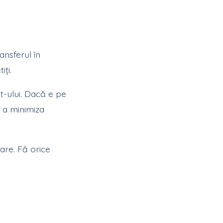
ransferul în
iți.
t-ului. Dacă e pe
 a minimiza
are. Fă orice