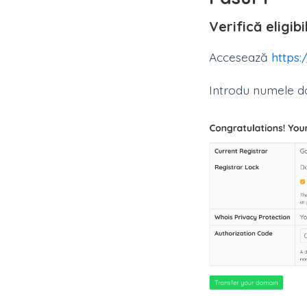
Verifică eligib
Accesează
https
Introdu numele do