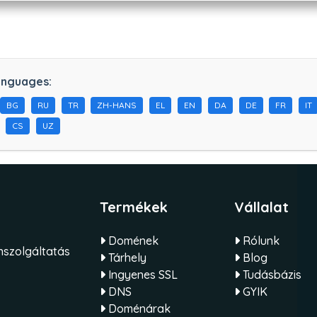
anguages:
BG
RU
TR
ZH-HANS
EL
EN
DA
DE
FR
IT
CS
UZ
Termékek
Vállalat
Domének
Rólunk
szolgáltatás
Tárhely
Blog
Ingyenes SSL
Tudásbázis
DNS
GYIK
Doménárak