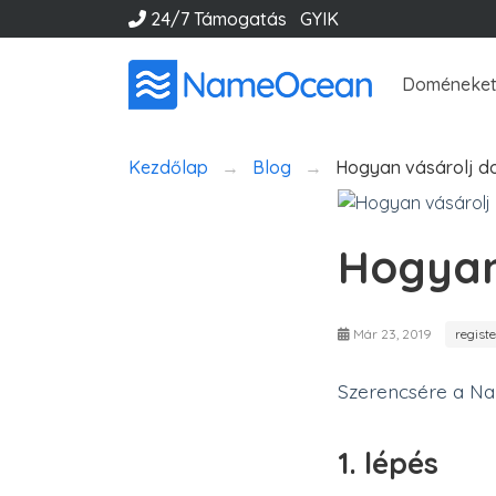
24/7 Támogatás
GYIK
Doméneket
Kezdőlap
Blog
Hogyan vásárolj d
Hogyan
Már 23, 2019
regist
Szerencsére a N
1. lépés