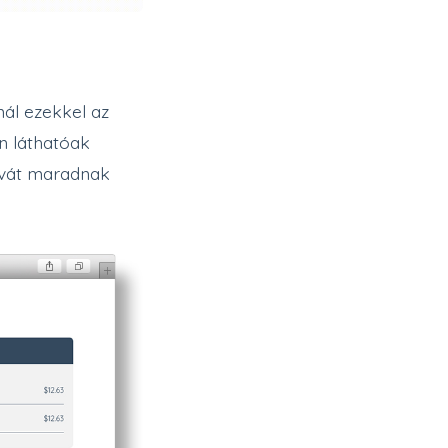
nál ezekkel az
n láthatóak
rivát maradnak