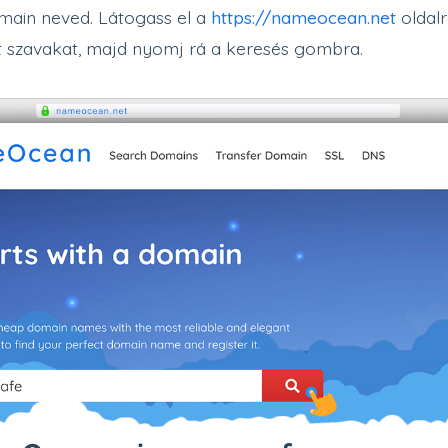
ain neved. Látogass el a
https://nameocean.net
oldalr
t szavakat, majd nyomj rá a keresés gombra.