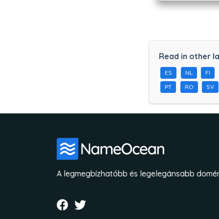
Read in other l
ES
NL
FI
PT
RO
SV
A legmegbízhatóbb és legelegánsabb domén