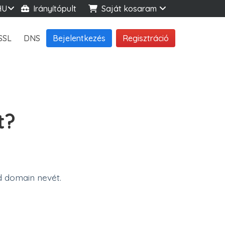
HU
Irányítópult
Saját kosaram
SSL
DNS
Bejelentkezés
Regisztráció
t?
 domain nevét.