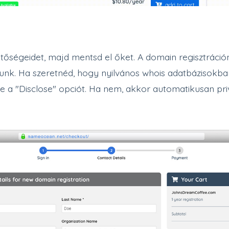
őségeidet, majd mentsd el őket. A domain regisztráció
unk. Ha szeretnéd, hogy nyilvános whois adatbázisokba
be a "Disclose" opciót. Ha nem, akkor automatikusan p