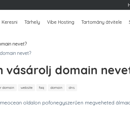
 Keresni
Tárhely
Vibe Hosting
Tartomány átvitele
omain nevet?
 vásárolj domain neve
er domain
website
faq
domain
dns
ameocean oldalon pofonegyszerűen megveheted álmaid