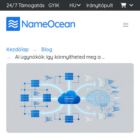
24/7 Támogatás
GYIK
HU
Irányítópult
Kezdőlap
Blog
AI ügynökök: így könnyítheted meg a …