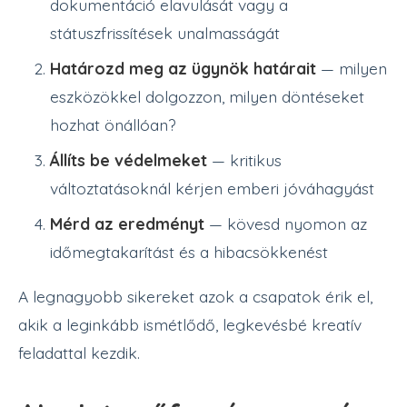
dokumentáció elavulását vagy a
státuszfrissítések unalmasságát
Határozd meg az ügynök határait
— milyen
eszközökkel dolgozzon, milyen döntéseket
hozhat önállóan?
Állíts be védelmeket
— kritikus
változtatásoknál kérjen emberi jóváhagyást
Mérd az eredményt
— kövesd nyomon az
időmegtakarítást és a hibacsökkenést
A legnagyobb sikereket azok a csapatok érik el,
akik a leginkább ismétlődő, legkevésbé kreatív
feladattal kezdik.