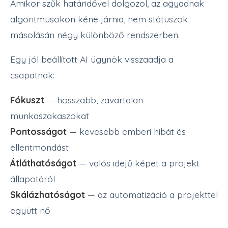
Amikor szűk határidővel dolgozol, az agyadnak
algoritmusokon kéne járnia, nem státuszok
másolásán négy különböző rendszerben.
Egy jól beállított AI ügynök visszaadja a
csapatnak:
Fókuszt
— hosszabb, zavartalan
munkaszakaszokat
Pontosságot
— kevesebb emberi hibát és
ellentmondást
Átláthatóságot
— valós idejű képet a projekt
állapotáról
Skálázhatóságot
— az automatizáció a projekttel
együtt nő