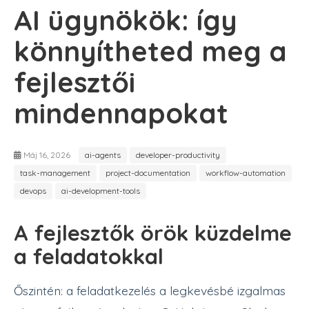
AI ügynökök: így
könnyítheted meg a
fejlesztői
mindennapokat
Máj 16, 2026
ai-agents
developer-productivity
task-management
project-documentation
workflow-automation
devops
ai-development-tools
A fejlesztők örök küzdelme
a feladatokkal
Őszintén: a feladatkezelés a legkevésbé izgalmas