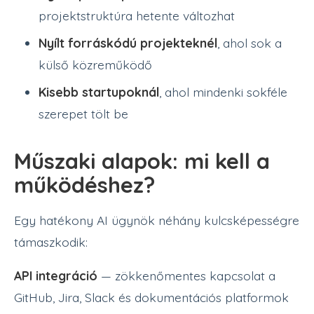
projektstruktúra hetente változhat
Nyílt forráskódú projekteknél
, ahol sok a
külső közreműködő
Kisebb startupoknál
, ahol mindenki sokféle
szerepet tölt be
Műszaki alapok: mi kell a
működéshez?
Egy hatékony AI ügynök néhány kulcsképességre
támaszkodik:
API integráció
— zökkenőmentes kapcsolat a
GitHub, Jira, Slack és dokumentációs platformok