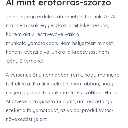
AI mint erőforrás-szorzó
Jelenleg egy érdekes átmenetnél tartunk. Az AI
már nem csak egy eszköz, amit kikérdezünk,
hanem aktív résztvevővé válik a
munkafolyamatokban. Nem helyettesít minket,
hanem leveszi a vállunkról a kreativitást nem
igénylő terheket.
A versenyelőny nem abban rejlik, hogy mennyire
töltjük ki a Jira ticketeket, hanem abban, hogy
milyen gyorsan tudunk iterálni és szállítani. Ha az
AI átveszi a "ragasztómunkát", ami összetartja
ezeket a folyamatokat, az valódi produktivitás-
növekedést jelent.