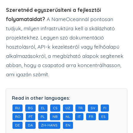
Szeretnéd egyszerűsíteni a fejlesztői
folyamataidat?
A NameOceannál pontosan
tudjuk, milyen infrastruktúra kell a skálázható
projektekhez. Legyen szó dokumentáció
hosztolásról, API-k kezeléséről vagy felhőalapú
alkalmazásokról, a megbízható alapok segítenek
abban, hogy a csapatod arra koncentrálhasson,
ami igazán számít.
Read in other languages:
RU
BG
EL
CS
UZ
TR
SV
FI
RO
PT
PL
NB
NL
IT
FR
ES
DE
DA
ZH-HANS
EN