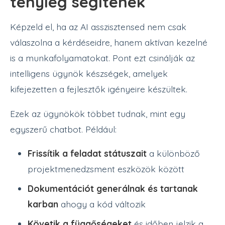
tényleg segítenek
Képzeld el, ha az AI asszisztensed nem csak
válaszolna a kérdéseidre, hanem aktívan kezelné
is a munkafolyamatokat. Pont ezt csinálják az
intelligens ügynök készségek, amelyek
kifejezetten a fejlesztők igényeire készültek.
Ezek az ügynökök többet tudnak, mint egy
egyszerű chatbot. Például:
Frissítik a feladat státuszait
a különböző
projektmenedzsment eszközök között
Dokumentációt generálnak és tartanak
karban
ahogy a kód változik
Követik a függőségeket
és időben jelzik a