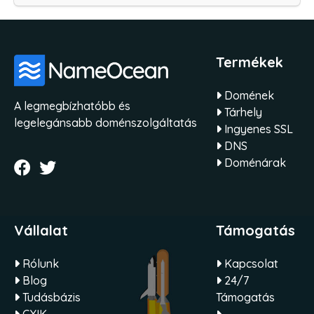
Termékek
Domének
A legmegbízhatóbb és
Tárhely
legelegánsabb doménszolgáltatás
Ingyenes SSL
DNS
Doménárak
Vállalat
Támogatás
Rólunk
Kapcsolat
Blog
24/7
Tudásbázis
Támogatás
GYIK