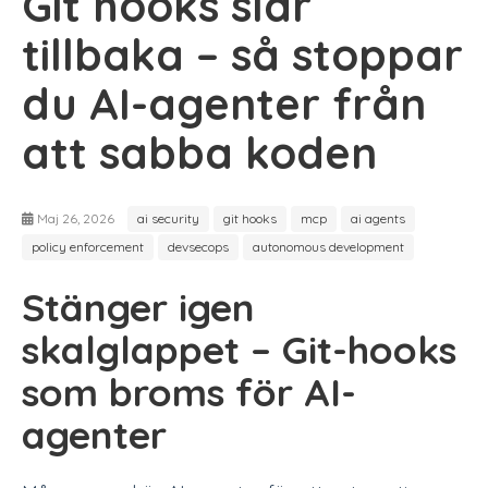
Git hooks slår
tillbaka – så stoppar
du AI-agenter från
att sabba koden
Maj 26, 2026
ai security
git hooks
mcp
ai agents
policy enforcement
devsecops
autonomous development
Stänger igen
skalglappet – Git-hooks
som broms för AI-
agenter