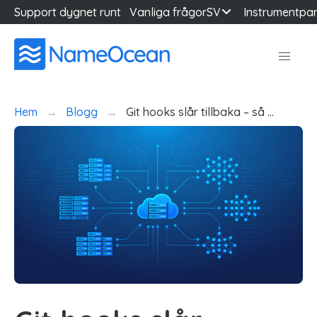
Support dygnet runt
Vanliga frågor
SV
Instrumentpa
Hem
Blogg
Git hooks slår tillbaka – så …