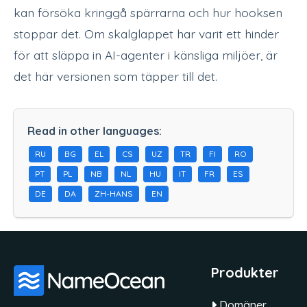
kan försöka kringgå spärrarna och hur hooksen
stoppar det. Om skalglappet har varit ett hinder
för att släppa in AI-agenter i känsliga miljöer, är
det här versionen som täpper till det.
Read in other languages:
RU
BG
EL
CS
UZ
TR
FI
RO
PT
PL
NB
NL
HU
IT
FR
ES
DE
DA
ZH-HANS
EN
Produkter
Domäner