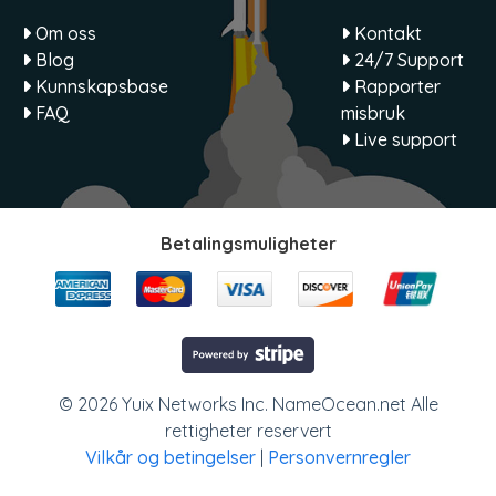
Om oss
Kontakt
Blog
24/7 Support
Kunnskapsbase
Rapporter
FAQ
misbruk
Live support
Betalingsmuligheter
© 2026 Yuix Networks Inc. NameOcean.net Alle
rettigheter reservert
Vilkår og betingelser
|
Personvernregler