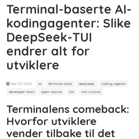
Terminal-baserte AI-
kodingagenter: Slike
DeepSeek-TUI
endrer alt for
utviklere
Mai 07, 2026
ai
terminal-tools
deepseek
coding-agents
developer-tools
open-source
llm
vim-culture
Terminalens comeback:
Hvorfor utviklere
vender tilbake til det