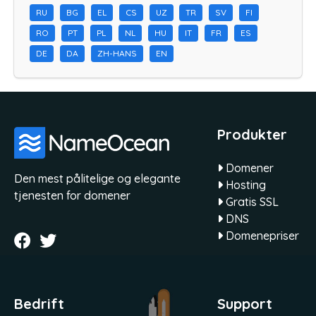
RU
BG
EL
CS
UZ
TR
SV
FI
RO
PT
PL
NL
HU
IT
FR
ES
DE
DA
ZH-HANS
EN
Produkter
Domener
Den mest pålitelige og elegante
Hosting
tjenesten for domener
Gratis SSL
DNS
Domenepriser
Bedrift
Support