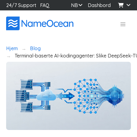
24/7 Support
FAQ
NB
Dashbord
Hjem
Blog
Terminal-baserte AI-kodingagenter: Slike DeepSeek-TU