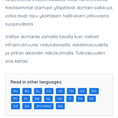
Kestävimmät startupit ylläpitävät domain-salkkuja,
jotka eivät riipu yksittäisen hallituksen jatkuvasta
suopeudesta.
Valitse domainisi samalla tavalla kuin valitset
infrastruktuurisi: redundanssilla, riskitietoisuudella
ja pitkän aikavälin näkökulmalla. Tulevaisuuden
sinä kiittää.
Read in other languages:
RU
BG
EL
CS
UZ
TR
SV
RO
PT
PL
NB
NL
HU
IT
FR
ES
DE
DA
ZH-HANS
EN