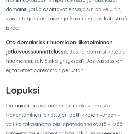
domainit, jotka osoittavat ensisijaisiin palveluihin,
voivat tarjota osittaisen jatkuvuuden jos katastrofi
iskee.
Ota domainriskit huomioon liiketoiminnan
jatkuvuussuunnittelussa.
Jos .io-dominisi katoaisi
huomenna, selviäisikö yrityksesi? Jos vastaus on
ei, tarvitset paremman perustan.
Lopuksi
Domainisi on digitaalisen läsnäolosi perusta.
Rakentaminen lainattujen politiikkojen varaan –
vaikka takaisinotto olisi epätodennäköistä – lisää
tarpeetonta eksistentiaalista riskiä hankkeeseesi.