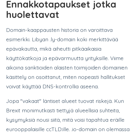
Ennakkotapaukset jotka
huolettavat
Domain-kaappausten historia on varoittava
esimerkki. Libyan .ly-domain koki merkittävää
epävakautta, mikä aiheutti pitkäaikaisia
käyttökatkoja ja epävarmuutta yrityksille. Viime
aikoina sanktioiden alaisten toimijoiden domainien
käsittely on osoittanut, miten nopeasti hallitukset
voivat käyttää DNS-kontrollia aseena.
Jopa "vakaat" läntiset alueet tuovat riskejä. Kun
Brexit monimutkasti tiettyjä alueellisia suhteita,
kysymyksiä nousi siitä, mitä voisi tapahtua eräille
eurooppalaisille ccTLD:ille. .io-domain on olemassa