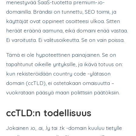
menestyvää SaaS-tuotetta premium-.io-
domainilla. Brändisi on tunnettu, SEO toimii, ja
käyttäjät ovat oppineet osoitteesi ulkoa. Sitten
heräät eräänä aamuna, eikä domaini enää vastaa.
Ei varoitusta. Ei valitusoikeutta. Se on vain poissa.
Tämä ei ole hypoteettinen painajainen. Se on
tapahtunut oikeille yrityksille, ja ikävä totuus on:
kun rekisteröidään country code -ylätason
domain (ccTLD), ei ostetakaan omaisuutta –
vuokrataan pääsyä maan poliittisiin päätöksiin.
ccTLD:n todellisuus
Jokainen .io, .ai, .ly tai .tk -domain kuuluu tietylle