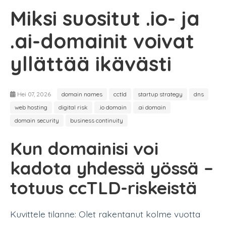
Miksi suositut .io- ja
.ai-domainit voivat
yllättää ikävästi
Hei 07, 2026
domain names
cctld
startup strategy
dns
web hosting
digital risk
.io domain
.ai domain
domain security
business continuity
Kun domainisi voi
kadota yhdessä yössä –
totuus ccTLD-riskeistä
Kuvittele tilanne: Olet rakentanut kolme vuotta