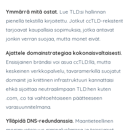
Ymmärrä mitä ostat.
Lue TLD:si hallinnan
pienellä tekstillä kirjoitettu. Jotkut ccTLD-rekisterit
tarjoavat kaupallisia sopimuksia, jotka antavat
jonkin verran suojaa, mutta monet eivät.
Ajattele domainstrategiaa kokonaisvaltaisesti.
Ensisijainen brändisi voi asua ccTLD:llä, mutta
keskeinen verkkopalvelu, tavaramerkillä suojatut
domainit ja kriittinen infrastruktuuri kannattaisi
ehkä sijoittaa neutraalimpaan TLD:hen kuten
.com, .co tai vaihtoehtoiseen päätteeseen
varasuunnitelmana.
Ylläpidä DNS-redundanssia.
Maantieteellinen
monimuotoisuus nimipalvelimissa ja toissijaiset