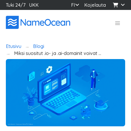
Tuki 24/7
UKK
FI
Kojelauta
Etusivu
Blogi
Miksi suositut .io- ja .ai-domainit voivat …