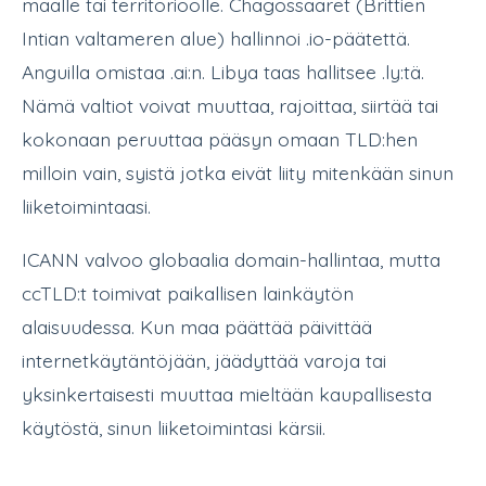
maalle tai territorioolle. Chagossaaret (Brittien
Intian valtameren alue) hallinnoi .io-päätettä.
Anguilla omistaa .ai:n. Libya taas hallitsee .ly:tä.
Nämä valtiot voivat muuttaa, rajoittaa, siirtää tai
kokonaan peruuttaa pääsyn omaan TLD:hen
milloin vain, syistä jotka eivät liity mitenkään sinun
liiketoimintaasi.
ICANN valvoo globaalia domain-hallintaa, mutta
ccTLD:t toimivat paikallisen lainkäytön
alaisuudessa. Kun maa päättää päivittää
internetkäytäntöjään, jäädyttää varoja tai
yksinkertaisesti muuttaa mieltään kaupallisesta
käytöstä, sinun liiketoimintasi kärsii.