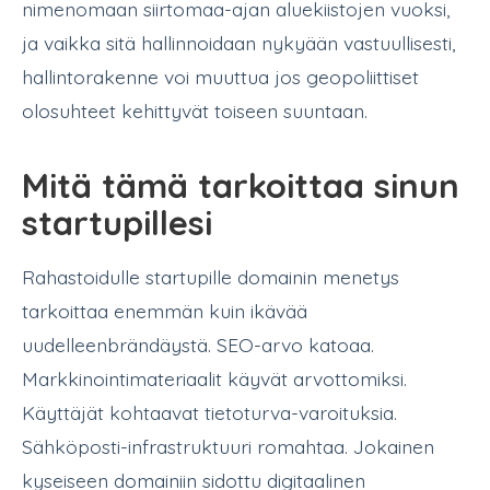
nimenomaan siirtomaa-ajan aluekiistojen vuoksi,
ja vaikka sitä hallinnoidaan nykyään vastuullisesti,
hallintorakenne voi muuttua jos geopoliittiset
olosuhteet kehittyvät toiseen suuntaan.
Mitä tämä tarkoittaa sinun
startupillesi
Rahastoidulle startupille domainin menetys
tarkoittaa enemmän kuin ikävää
uudelleenbrändäystä. SEO-arvo katoaa.
Markkinointimateriaalit käyvät arvottomiksi.
Käyttäjät kohtaavat tietoturva-varoituksia.
Sähköposti-infrastruktuuri romahtaa. Jokainen
kyseiseen domainiin sidottu digitaalinen