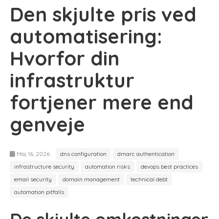
Den skjulte pris ved
automatisering:
Hvorfor din
infrastruktur
fortjener mere end
genveje
Maj 16, 2026
dns configuration
dmarc authentication
infrastructure security
automation risks
devops best practices
email security
domain management
technical debt
automation pitfalls
De skjulte omkostninger