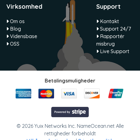
Virksomhed
Support
Om os
Kontakt
Blog
Support 24/7
Vidensbase
Rapportér
OSS
misbrug
Live Support
Betalingsmuligheder
© 2026 Yuix Networks Inc. NameOcean.net Alle
rettigheder forbeholdt