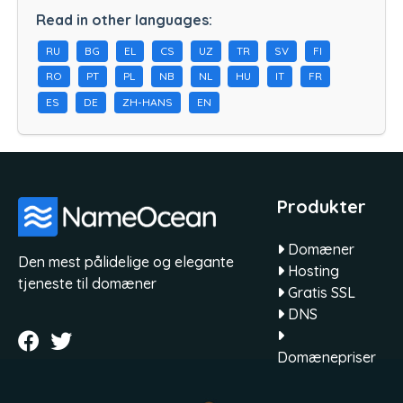
Read in other languages:
RU
BG
EL
CS
UZ
TR
SV
FI
RO
PT
PL
NB
NL
HU
IT
FR
ES
DE
ZH-HANS
EN
Produkter
Domæner
Den mest pålidelige og elegante
Hosting
tjeneste til domæner
Gratis SSL
DNS
Domænepriser