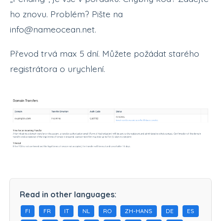
ho znovu. Problém? Pište na
info@nameocean.net.
Převod trvá max 5 dní. Můžete požádat starého
registrátora o urychlení.
Read in other languages:
FI
FR
IT
NL
RO
ZH-HANS
DE
ES