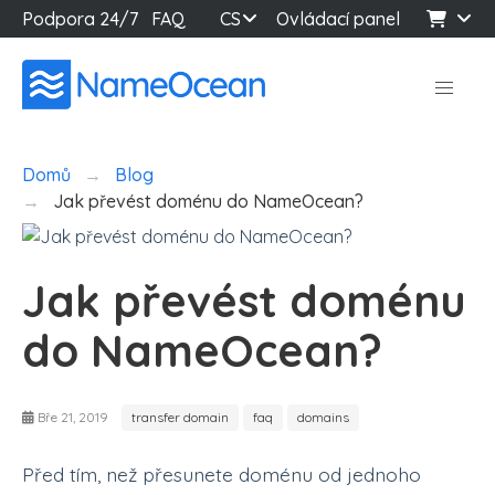
Podpora 24/7
FAQ
CS
Ovládací panel
Domů
Blog
Jak převést doménu do NameOcean?
Jak převést doménu
do NameOcean?
Bře 21, 2019
transfer domain
faq
domains
Před tím, než přesunete doménu od jednoho