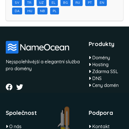
SV
TR
UZ
EL
BG
RU
PT
EN
DA
HU
NB
PL
Produkty
Domény
Nejspolehlivější a elegantní služba
Hosting
pro domény
Zdarma SSL
DNS
Ceny domén
Společnost
Podpora
O nás
Kontakt