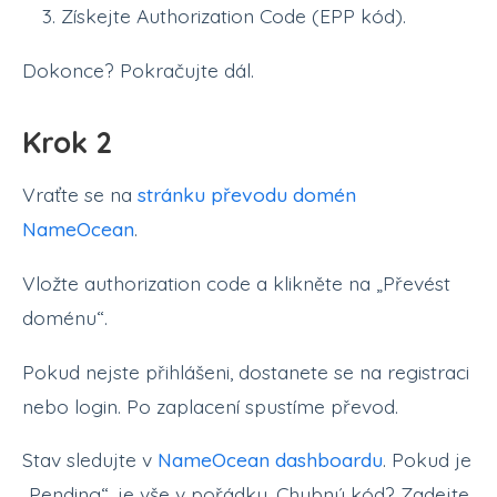
Získejte Authorization Code (EPP kód).
Dokonce? Pokračujte dál.
Krok 2
Vraťte se na
stránku převodu domén
NameOcean
.
Vložte authorization code a klikněte na „Převést
doménu“.
Pokud nejste přihlášeni, dostanete se na registraci
nebo login. Po zaplacení spustíme převod.
Stav sledujte v
NameOcean dashboardu
. Pokud je
„Pending“, je vše v pořádku. Chybný kód? Zadejte